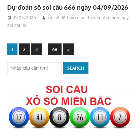
Dự đoán số soi cầu 666 ngày 04/09/2026
31/05/2026
xin số đề hôm nay - lô xiên đẹp hôm nay -
soi cau lo
Điều
…
Next
1
2
3
68
»
Posts
hướng
SEARCH
bài
viết