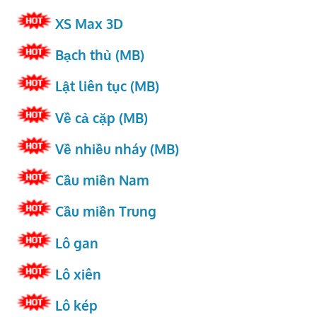
XS Max 3D
Bạch thủ (MB)
Lật liên tục (MB)
Về cả cặp (MB)
Về nhiều nháy (MB)
Cầu miền Nam
Cầu miền Trung
Lô gan
Lô xiên
Lô kép