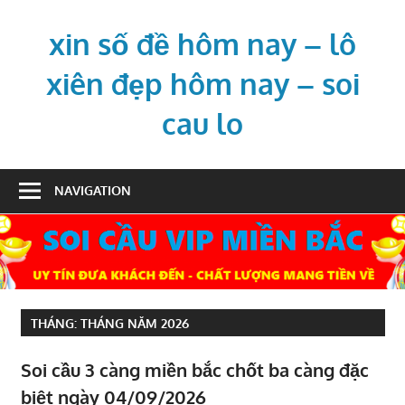
Skip
to
xin số đề hôm nay – lô
content
xiên đẹp hôm nay – soi
cau lo
xin
số
NAVIGATION
đề
hôm
nay
–
lô
THÁNG:
THÁNG NĂM 2026
xiên
đẹp
Soi cầu 3 càng miền bắc chốt ba càng đặc
hôm
biệt ngày 04/09/2026
nay