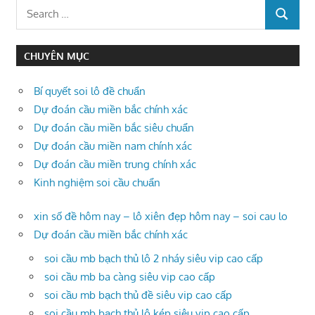
Search
SEARCH
for:
CHUYÊN MỤC
Bí quyết soi lô đề chuẩn
Dự đoán cầu miền bắc chính xác
Dự đoán cầu miền bắc siêu chuẩn
Dự đoán cầu miền nam chính xác
Dự đoán cầu miền trung chính xác
Kinh nghiệm soi cầu chuẩn
xin số đề hôm nay – lô xiên đẹp hôm nay – soi cau lo
Dự đoán cầu miền bắc chính xác
soi cầu mb bạch thủ lô 2 nháy siêu vip cao cấp
soi cầu mb ba càng siêu vip cao cấp
soi cầu mb bạch thủ đề siêu vip cao cấp
soi cầu mb bạch thủ lô kép siêu vip cao cấp