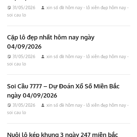
31/05/2026
xin số đề hôm nay - lô xiên đẹp hôm nay -
soi cau lo
Cặp lô đẹp nhất hôm nay ngày
04/09/2026
31/05/2026
xin số đề hôm nay - lô xiên đẹp hôm nay -
soi cau lo
Soi Cầu 7777 – Dự Đoán Xổ Số Miền Bắc
ngày 04/09/2026
31/05/2026
xin số đề hôm nay - lô xiên đẹp hôm nay -
soi cau lo
Nuôi lô kép khung 3 ngày 247 miền bắc