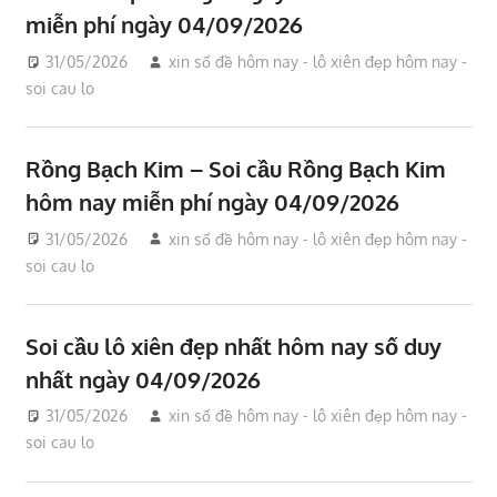
miễn phí ngày 04/09/2026
31/05/2026
xin số đề hôm nay - lô xiên đẹp hôm nay -
soi cau lo
Rồng Bạch Kim – Soi cầu Rồng Bạch Kim
hôm nay miễn phí ngày 04/09/2026
31/05/2026
xin số đề hôm nay - lô xiên đẹp hôm nay -
soi cau lo
Soi cầu lô xiên đẹp nhất hôm nay số duy
nhất ngày 04/09/2026
31/05/2026
xin số đề hôm nay - lô xiên đẹp hôm nay -
soi cau lo