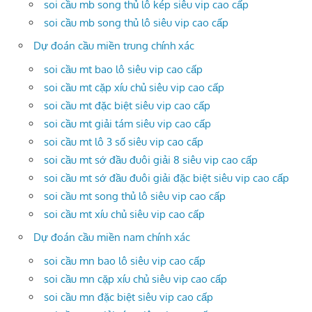
soi cầu mb song thủ lô kép siêu vip cao cấp
soi cầu mb song thủ lô siêu vip cao cấp
Dự đoán cầu miền trung chính xác
soi cầu mt bao lô siêu vip cao cấp
soi cầu mt cặp xíu chủ siêu vip cao cấp
soi cầu mt đặc biệt siêu vip cao cấp
soi cầu mt giải tám siêu vip cao cấp
soi cầu mt lô 3 số siêu vip cao cấp
soi cầu mt sớ đầu đuôi giải 8 siêu vip cao cấp
soi cầu mt sớ đầu đuôi giải đặc biệt siêu vip cao cấp
soi cầu mt song thủ lô siêu vip cao cấp
soi cầu mt xíu chủ siêu vip cao cấp
Dự đoán cầu miền nam chính xác
soi cầu mn bao lô siêu vip cao cấp
soi cầu mn cặp xíu chủ siêu vip cao cấp
soi cầu mn đặc biệt siêu vip cao cấp