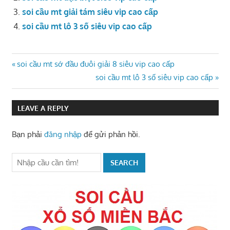
soi cầu mt giải tám siêu vip cao cấp
soi cầu mt lô 3 số siêu vip cao cấp
Điều
Previous
soi cầu mt sớ đầu đuôi giải 8 siêu vip cao cấp
Post:
Next
soi cầu mt lô 3 số siêu vip cao cấp
hướng
Post:
bài
LEAVE A REPLY
viết
Bạn phải
đăng nhập
để gửi phản hồi.
SEARCH