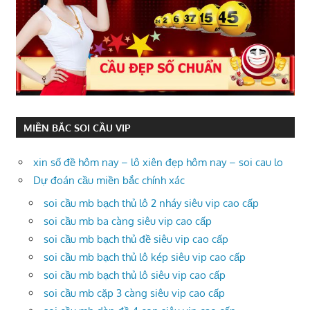
MIỀN BẮC SOI CẦU VIP
xin số đề hôm nay – lô xiên đẹp hôm nay – soi cau lo
Dự đoán cầu miền bắc chính xác
soi cầu mb bạch thủ lô 2 nháy siêu vip cao cấp
soi cầu mb ba càng siêu vip cao cấp
soi cầu mb bạch thủ đề siêu vip cao cấp
soi cầu mb bạch thủ lô kép siêu vip cao cấp
soi cầu mb bạch thủ lô siêu vip cao cấp
soi cầu mb cặp 3 càng siêu vip cao cấp