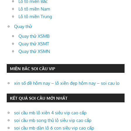
Lô tô miền Bắc
Lô tô miền Nam
Lô tô miền Trung
Quay thử
Quay thử XSMB
Quay thử XSMT
Quay thử XSMN
MIỀN BẮC SOI CẦU VIP
xin số đề hôm nay – lô xiên đẹp hôm nay – soi cau lo
KẾT QUẢ SOI CẦU MỚI NHẤT
soi cầu mb lô xiên 4 siêu vip cao cấp
soi cầu mb song thủ lô siêu vip cao cấp
soi cầu mb dàn lô 6 con siêu vip cao cấp