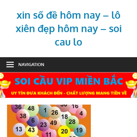
Skip
to
xin số đề hôm nay – lô
content
xiên đẹp hôm nay – soi
cau lo
xin
số
NAVIGATION
đề
hôm
nay
–
lô
xiên
đẹp
hôm
nay