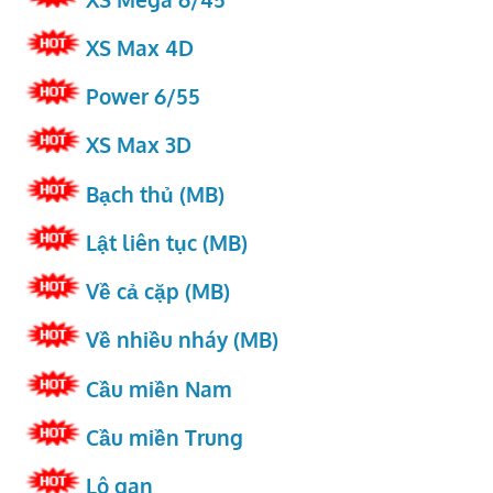
XS Max 4D
Power 6/55
XS Max 3D
Bạch thủ (MB)
Lật liên tục (MB)
Về cả cặp (MB)
Về nhiều nháy (MB)
Cầu miền Nam
Cầu miền Trung
Lô gan