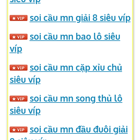
soi cầu mn giải 8 siêu víp
soi cầu mn bao lô siêu
víp
soi cầu mn cặp xỉu chủ
siêu víp
soi cầu mn song thủ lô
siêu víp
soi cầu mn đầu đuôi giải