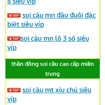
8 siêu víp
soi cầu mn đầu đuôi đặc
biệt siêu víp
soi cầu mn lô 3 số siêu
víp
thần đồng soi cầu cao cấp miền
trung
soi cầu mt xỉu chủ siêu
víp