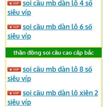
soi cầu mb dàn lô 4 số
siêu víp
soi cầu mb dàn lô 6 số
siêu víp
thần đồng soi cầu cao cấp bắc
soi cầu mb dàn lô 8 số
siêu víp
soi cầu mb dàn lô xiên 2
siêu víp