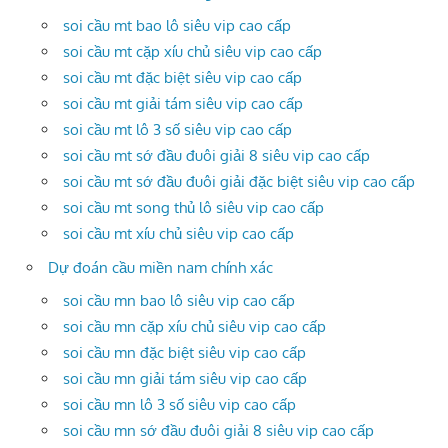
soi cầu mt bao lô siêu vip cao cấp
soi cầu mt cặp xíu chủ siêu vip cao cấp
soi cầu mt đặc biệt siêu vip cao cấp
soi cầu mt giải tám siêu vip cao cấp
soi cầu mt lô 3 số siêu vip cao cấp
soi cầu mt sớ đầu đuôi giải 8 siêu vip cao cấp
soi cầu mt sớ đầu đuôi giải đặc biệt siêu vip cao cấp
soi cầu mt song thủ lô siêu vip cao cấp
soi cầu mt xíu chủ siêu vip cao cấp
Dự đoán cầu miền nam chính xác
soi cầu mn bao lô siêu vip cao cấp
soi cầu mn cặp xíu chủ siêu vip cao cấp
soi cầu mn đặc biệt siêu vip cao cấp
soi cầu mn giải tám siêu vip cao cấp
soi cầu mn lô 3 số siêu vip cao cấp
soi cầu mn sớ đầu đuôi giải 8 siêu vip cao cấp