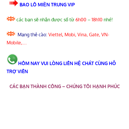
BAO LÔ MIỀN TRUNG VIP
các bạn sẽ nhận được số từ
6h00
–
18h10
nhé!
Mạng thẻ cào:
Viettel, Mobi, Vina, Gate, VN-
Mobile,….
HÔM NAY VUI LÒNG LIÊN HỆ CHÁT CÙNG HỖ
TRỢ VIÊN
CÁC BẠN THÀNH CÔNG – CHÚNG TÔI HẠNH PHÚC