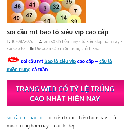
–
soi
cau
lo
soi cầu mt bao lô siêu vip cao cấp
10/08/2026
xin số đề hôm nay - lô xiên đẹp hôm nay -
soi cau lo
Dự đoán cầu miền trung chính xác
soi cầu mt
bao lô siêu vip
cao cấp –
cầu lô
miền trung
cả tuần
TRANG WEB CÓ TỶ LỆ TRÚNG
CAO NHẤT HIỆN NAY
soi cầu mt bao lô
– lô miền trung chiều hôm nay – lô
miền trung hôm nay – cầu lô đẹp