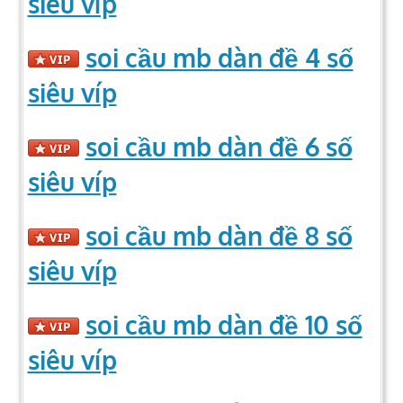
siêu víp
soi cầu mb dàn đề 4 số
siêu víp
soi cầu mb dàn đề 6 số
siêu víp
soi cầu mb dàn đề 8 số
siêu víp
soi cầu mb dàn đề 10 số
siêu víp