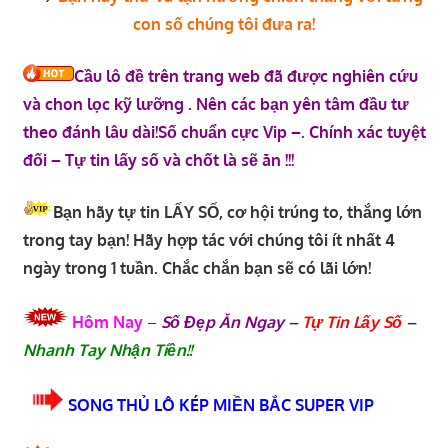
con số chúng tôi đưa ra!
Cầu lô đề trên trang web đã được nghiên cứu
và chon lọc kỹ lưỡng . Nên các bạn yên tâm đầu tư
theo đánh lâu dài!Số chuẩn cực Vip –. Chính xác tuyệt
đối – Tự tin lấy số và chốt là sẽ ăn !!!
Bạn hãy tự tin LẤY SỐ, cơ hội trúng to, thắng lớn
trong tay bạn! Hãy hợp tác với chúng tôi ít nhất 4
ngày trong 1 tuần. Chắc chắn bạn sẽ có lãi lớn!
Hôm Nay
–
Số Đẹp Ăn Ngay
–
Tự Tin Lấy Số
–
Nhanh Tay Nhận Tiền!!
SONG THỦ LÔ KÉP MIỀN BẮC SUPER VIP