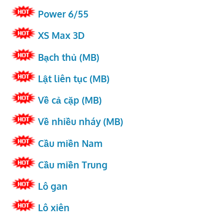
Power 6/55
XS Max 3D
Bạch thủ (MB)
Lật liên tục (MB)
Về cả cặp (MB)
Về nhiều nháy (MB)
Cầu miền Nam
Cầu miền Trung
Lô gan
Lô xiên