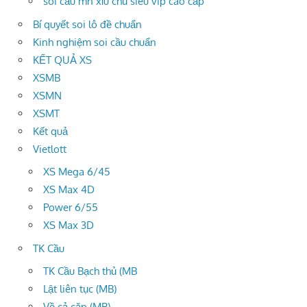
soi cầu mn xíu chủ siêu vip cao cấp
Bí quyết soi lô đề chuẩn
Kinh nghiệm soi cầu chuẩn
KẾT QUẢ XS
XSMB
XSMN
XSMT
Kết quả
Vietlott
XS Mega 6/45
XS Max 4D
Power 6/55
XS Max 3D
TK Cầu
TK Cầu Bạch thủ (MB
Lật liên tục (MB)
Về cả cặp (MB)