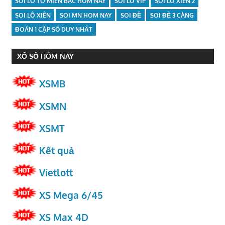
SOI LO TO MIEN BAC HOM NAY
SOI LO VIP
SOI LO XIEN 2
SOI LÔ XIÊN
SOI MN HOM NAY
SOI ĐỀ
SOI ĐỀ 3 CÀNG
ĐOÁN 1 CẶP SỐ DUY NHẤT
XỔ SỐ HÔM NAY
XSMB
XSMN
XSMT
Kết quả
Vietlott
XS Mega 6/45
XS Max 4D