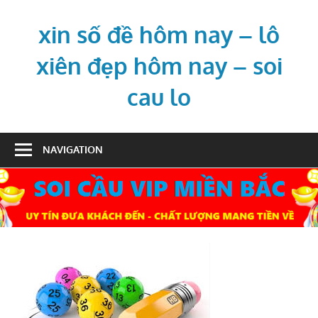
Skip
to
xin số đề hôm nay – lô
content
xiên đẹp hôm nay – soi
cau lo
xin
số
NAVIGATION
đề
hôm
nay
–
lô
xiên
đẹp
hôm
nay