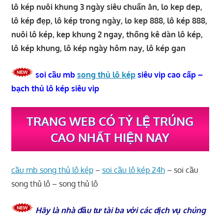
lô kép nuôi khung 3 ngày siêu chuẩn ăn, lo kep dep,
lô kép đẹp, lô kép trong ngày, lo kep 888, lô kép 888,
nuôi lô kép, kep khung 2 ngay, thống kê dàn lô kép,
lô kép khung, lô kép ngày hôm nay, lô kép gan
soi cầu mb
song thủ lô kép
siêu vip cao cấp –
bạch thủ lô kép siêu vip
TRANG WEB CÓ TỶ LỆ TRÚNG
CAO NHẤT HIỆN NAY
cầu mb song thủ lô kép
–
soi cầu lô kép 24h
– soi cầu
song thủ lô – song thủ lô
Hãy là nhà đầu tư tài ba với các dịch vụ chúng