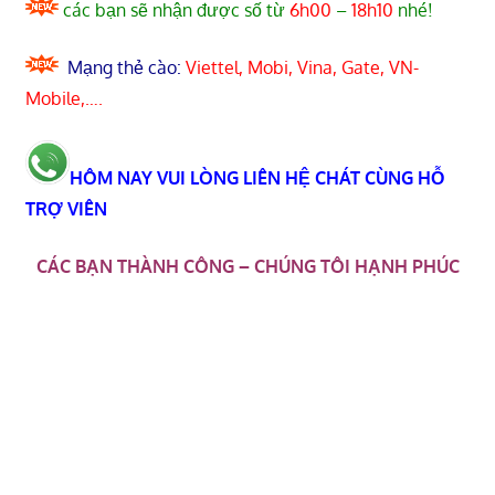
các bạn sẽ nhận được số từ
6h00
–
18h10
nhé!
Mạng thẻ cào:
Viettel, Mobi, Vina, Gate, VN-
Mobile,….
HÔM NAY VUI LÒNG LIÊN HỆ CHÁT CÙNG HỖ
TRỢ VIÊN
CÁC BẠN THÀNH CÔNG – CHÚNG TÔI HẠNH PHÚC