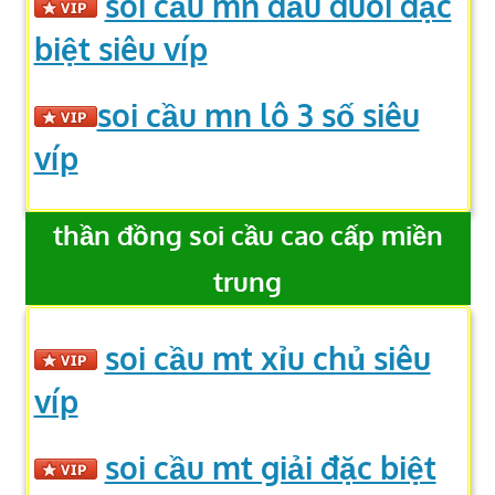
soi cầu mn đầu đuôi đặc
biệt siêu víp
soi cầu mn lô 3 số siêu
víp
thần đồng soi cầu cao cấp miền
trung
soi cầu mt xỉu chủ siêu
víp
soi cầu mt giải đặc biệt