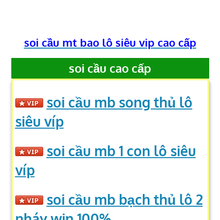
soi cầu mt bao lô siêu vip cao cấp
soi cầu cao cấp
soi cầu mb song thủ lô
siêu víp
soi cầu mb 1 con lô siêu
víp
soi cầu mb bạch thủ lô 2
nháy win 100%