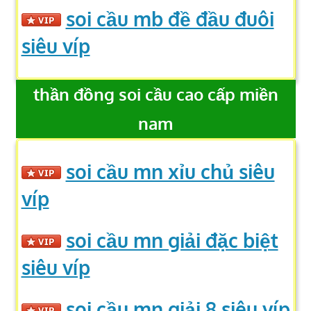
soi cầu mb đề đầu đuôi
siêu víp
thần đồng soi cầu cao cấp miền
nam
soi cầu mn xỉu chủ siêu
víp
soi cầu mn giải đặc biệt
siêu víp
soi cầu mn giải 8 siêu víp