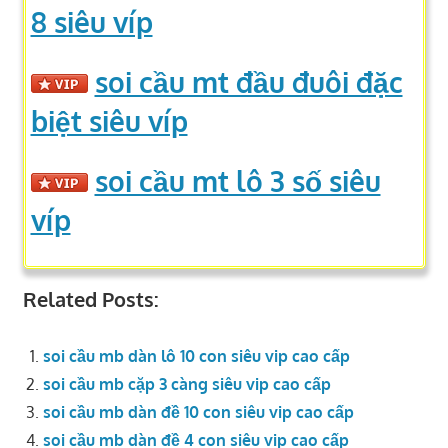
8 siêu víp
soi cầu mt đầu đuôi đặc
biệt siêu víp
soi cầu mt lô 3 số siêu
víp
Related Posts:
soi cầu mb dàn lô 10 con siêu vip cao cấp
soi cầu mb cặp 3 càng siêu vip cao cấp
soi cầu mb dàn đề 10 con siêu vip cao cấp
soi cầu mb dàn đề 4 con siêu vip cao cấp