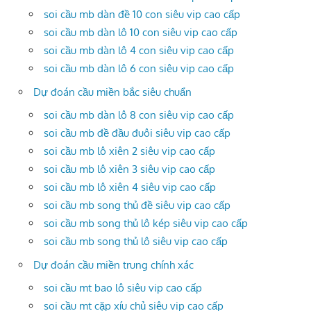
soi cầu mb dàn đề 10 con siêu vip cao cấp
soi cầu mb dàn lô 10 con siêu vip cao cấp
soi cầu mb dàn lô 4 con siêu vip cao cấp
soi cầu mb dàn lô 6 con siêu vip cao cấp
Dự đoán cầu miền bắc siêu chuẩn
soi cầu mb dàn lô 8 con siêu vip cao cấp
soi cầu mb đề đầu đuôi siêu vip cao cấp
soi cầu mb lô xiên 2 siêu vip cao cấp
soi cầu mb lô xiên 3 siêu vip cao cấp
soi cầu mb lô xiên 4 siêu vip cao cấp
soi cầu mb song thủ đề siêu vip cao cấp
soi cầu mb song thủ lô kép siêu vip cao cấp
soi cầu mb song thủ lô siêu vip cao cấp
Dự đoán cầu miền trung chính xác
soi cầu mt bao lô siêu vip cao cấp
soi cầu mt cặp xíu chủ siêu vip cao cấp