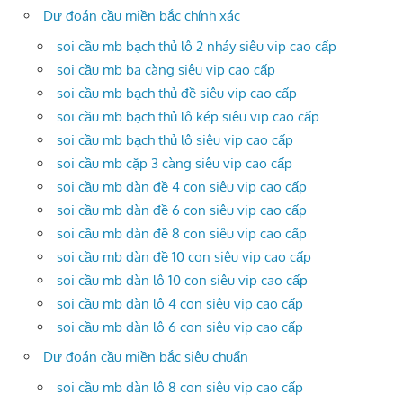
Dự đoán cầu miền bắc chính xác
soi cầu mb bạch thủ lô 2 nháy siêu vip cao cấp
soi cầu mb ba càng siêu vip cao cấp
soi cầu mb bạch thủ đề siêu vip cao cấp
soi cầu mb bạch thủ lô kép siêu vip cao cấp
soi cầu mb bạch thủ lô siêu vip cao cấp
soi cầu mb cặp 3 càng siêu vip cao cấp
soi cầu mb dàn đề 4 con siêu vip cao cấp
soi cầu mb dàn đề 6 con siêu vip cao cấp
soi cầu mb dàn đề 8 con siêu vip cao cấp
soi cầu mb dàn đề 10 con siêu vip cao cấp
soi cầu mb dàn lô 10 con siêu vip cao cấp
soi cầu mb dàn lô 4 con siêu vip cao cấp
soi cầu mb dàn lô 6 con siêu vip cao cấp
Dự đoán cầu miền bắc siêu chuẩn
soi cầu mb dàn lô 8 con siêu vip cao cấp