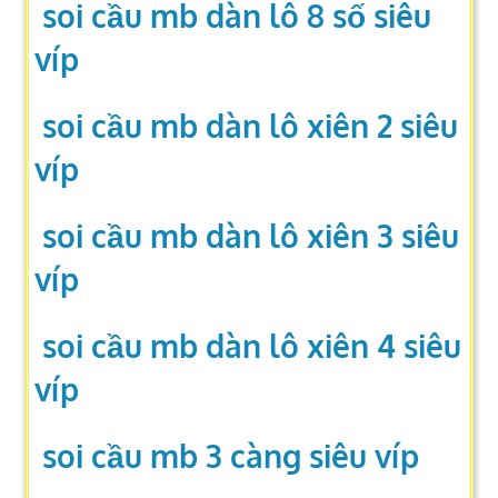
soi cầu mb dàn lô 8 số siêu
víp
soi cầu mb dàn lô xiên 2 siêu
víp
soi cầu mb dàn lô xiên 3 siêu
víp
soi cầu mb dàn lô xiên 4 siêu
víp
soi cầu mb 3 càng siêu víp