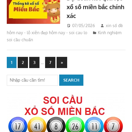
xổ số miền bắc chính
xác
07/05/2026
xin số đề
hôm nay - lô xiên đẹp hôm nay - soi cau lo
Kinh nghiệm
soi cầu chuẩn
Điều
…
Next
1
2
3
7
»
Posts
hướng
SEARCH
bài
viết