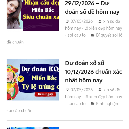
29/12/2026 – Dự
đoán số đề hôm nay
07/05/2026
xin số đề
hôm nay - lô xiên đẹp hôm nay
- soi cau lo
Bí quyết soi lô
đề chuẩn
Dự đoán xổ số
10/12/2026 chuẩn xác
nhất hôm nay
07/05/2026
xin số đề
hôm nay - lô xiên đẹp hôm nay
- soi cau lo
Kinh nghiệm
soi cầu chuẩn