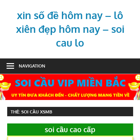
Skip
to
xin số đề hôm nay – lô
content
xiên đẹp hôm nay – soi
cau lo
xin
số
NAVIGATION
đề
hôm
nay
–
lô
THẺ:
SOI CẦU XSMB
xiên
đẹp
soi cầu cao cấp
hôm
nay