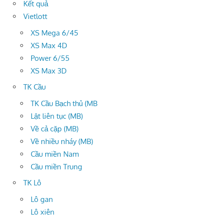
Kết quả
Vietlott
XS Mega 6/45
XS Max 4D
Power 6/55
XS Max 3D
TK Cầu
TK Cầu Bạch thủ (MB
Lật liên tục (MB)
Về cả cặp (MB)
Về nhiều nháy (MB)
Cầu miền Nam
Cầu miền Trung
TK Lô
Lô gan
Lô xiên