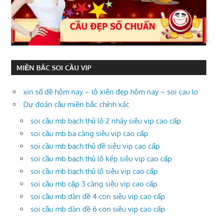
MIỀN BẮC SOI CẦU VIP
xin số đề hôm nay – lô xiên đẹp hôm nay – soi cau lo
Dự đoán cầu miền bắc chính xác
soi cầu mb bạch thủ lô 2 nháy siêu vip cao cấp
soi cầu mb ba càng siêu vip cao cấp
soi cầu mb bạch thủ đề siêu vip cao cấp
soi cầu mb bạch thủ lô kép siêu vip cao cấp
soi cầu mb bạch thủ lô siêu vip cao cấp
soi cầu mb cặp 3 càng siêu vip cao cấp
soi cầu mb dàn đề 4 con siêu vip cao cấp
soi cầu mb dàn đề 6 con siêu vip cao cấp