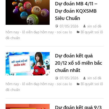
Dự đoán MB 4/11 –
Dự đoán KQXSMB
Siêu Chuẩn
07/05/2026
xin số đề
hôm nay - lô xiên đẹp hôm nay - soi cau lo
Bí quyết soi lô
đề chuẩn
Dự đoán kết quả
20/12 xổ số miền bắc
chuẩn nhất
07/05/2026
xin số đề
hôm nay - lô xiên đẹp hôm nay - soi cau lo
Bí quyết soi lô
đề chuẩn
Dự đoán kết quả 9/3