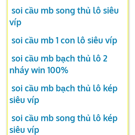
–
soi cầu mb song thủ lô siêu
soi
víp
cau
lo
soi cầu mb 1 con lô siêu víp
soi cầu mb bạch thủ lô 2
nháy win 100%
soi cầu mb bạch thủ lô kép
siêu víp
soi cầu mb song thủ lô kép
siêu víp