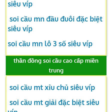
siêu víp
soi cầu mn đầu đuôi đặc biệt
siêu víp
soi cầu mn lô 3 số siêu víp
thần đồng soi cầu cao cấp miền
trung
soi cầu mt xỉu chủ siêu víp
soi cầu mt giải đặc biệt siêu
víp