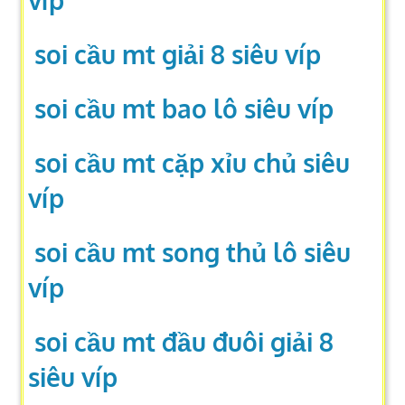
soi cầu mt giải 8 siêu víp
soi cầu mt bao lô siêu víp
soi cầu mt cặp xỉu chủ siêu
víp
soi cầu mt song thủ lô siêu
víp
soi cầu mt đầu đuôi giải 8
siêu víp