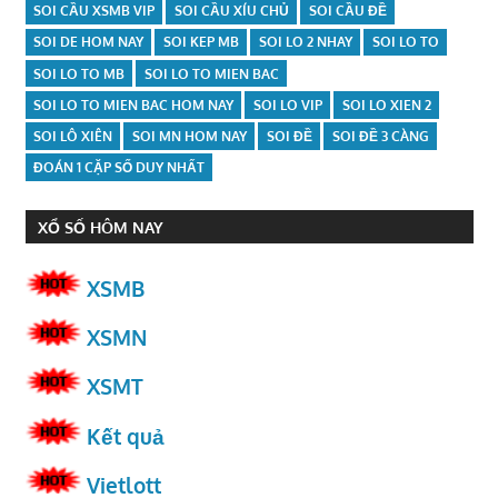
SOI CẦU XSMB VIP
SOI CẦU XÍU CHỦ
SOI CẦU ĐỀ
SOI DE HOM NAY
SOI KEP MB
SOI LO 2 NHAY
SOI LO TO
SOI LO TO MB
SOI LO TO MIEN BAC
SOI LO TO MIEN BAC HOM NAY
SOI LO VIP
SOI LO XIEN 2
SOI LÔ XIÊN
SOI MN HOM NAY
SOI ĐỀ
SOI ĐỀ 3 CÀNG
ĐOÁN 1 CẶP SỐ DUY NHẤT
XỔ SỐ HÔM NAY
XSMB
XSMN
XSMT
Kết quả
Vietlott