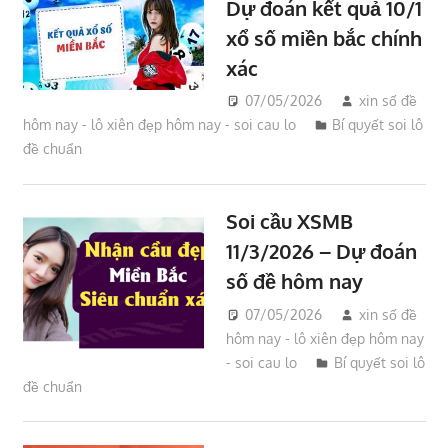
Dự đoán kết quả 10/1
xổ số miền bắc chính
xác
07/05/2026
xin số đề
hôm nay - lô xiên đẹp hôm nay - soi cau lo
Bí quyết soi lô
đề chuẩn
Soi cầu XSMB
11/3/2026 – Dự đoán
số đề hôm nay
07/05/2026
xin số đề
hôm nay - lô xiên đẹp hôm nay
- soi cau lo
Bí quyết soi lô
đề chuẩn