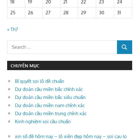
18
19
20
21
22
23
24
25
26
27
28
29
30
31
« Th7
Search
SEARCH
for:
CHUYÊN MỤC
Bí quyết soi lô đề chuẩn
Dự đoán cầu miền bắc chính xác
Dự đoán cầu miền bắc siêu chuẩn
Dự đoán cầu miền nam chính xác
Dự đoán cầu miền trung chính xác
Kinh nghiệm soi cầu chuẩn
xin số đề hôm nay – lô xiên đẹp hôm nay – soi cau lo