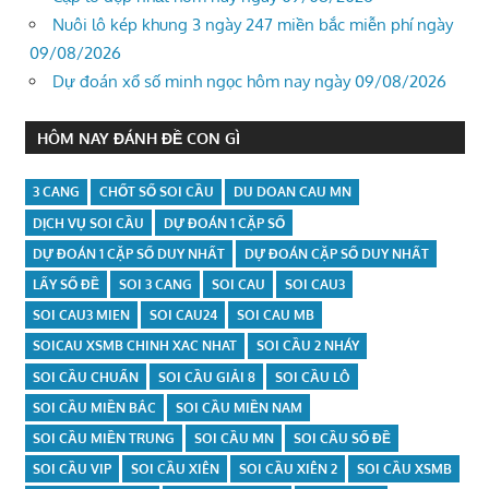
Nuôi lô kép khung 3 ngày 247 miền bắc miễn phí ngày
09/08/2026
Dự đoán xổ số minh ngọc hôm nay ngày 09/08/2026
HÔM NAY ĐÁNH ĐỀ CON GÌ
3 CANG
CHỐT SỐ SOI CẦU
DU DOAN CAU MN
DỊCH VỤ SOI CẦU
DỰ ĐOÁN 1 CẶP SỐ
DỰ ĐOÁN 1 CẶP SỐ DUY NHẤT
DỰ ĐOÁN CẶP SỐ DUY NHẤT
LẤY SỐ ĐỀ
SOI 3 CANG
SOI CAU
SOI CAU3
SOI CAU3 MIEN
SOI CAU24
SOI CAU MB
SOICAU XSMB CHINH XAC NHAT
SOI CẦU 2 NHÁY
SOI CẦU CHUẨN
SOI CẦU GIẢI 8
SOI CẦU LÔ
SOI CẦU MIỀN BẮC
SOI CẦU MIỀN NAM
SOI CẦU MIỀN TRUNG
SOI CẦU MN
SOI CẦU SỐ ĐỀ
SOI CẦU VIP
SOI CẦU XIÊN
SOI CẦU XIÊN 2
SOI CẦU XSMB