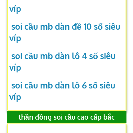
víp
soi cầu mb dàn đề 10 số siêu
víp
soi cầu mb dàn lô 4 số siêu
víp
soi cầu mb dàn lô 6 số siêu
víp
thần đồng soi cầu cao cấp bắc