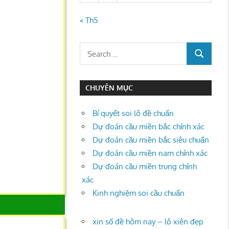
« Th5
Search
SEARCH
for:
CHUYÊN MỤC
Bí quyết soi lô đề chuẩn
Dự đoán cầu miền bắc chính xác
Dự đoán cầu miền bắc siêu chuẩn
Dự đoán cầu miền nam chính xác
Dự đoán cầu miền trung chính
xác
Kinh nghiệm soi cầu chuẩn
xin số đề hôm nay – lô xiên đẹp