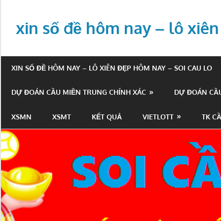
Skip
to
xin số đề hôm nay – lô xiên
content
xin
số
XIN SỐ ĐỀ HÔM NAY – LÔ XIÊN ĐẸP HÔM NAY – SOI CAU LO
đề
hôm
DỰ ĐOÁN CẦU MIỀN TRUNG CHÍNH XÁC
DỰ ĐOÁN CÂ
nay
–
XSMN
XSMT
KẾT QUẢ
VIETLOTT
TK C
lô
xiên
đẹp
hôm
nay
–
soi
cau