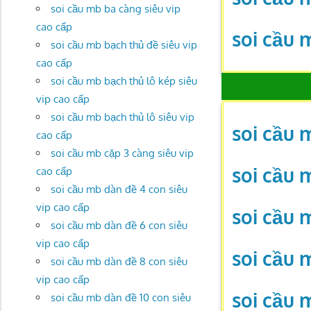
soi cầu mb ba càng siêu vip
cao cấp
soi cầu 
soi cầu mb bạch thủ đề siêu vip
cao cấp
soi cầu mb bạch thủ lô kép siêu
vip cao cấp
soi cầu mb bạch thủ lô siêu vip
soi cầu 
cao cấp
soi cầu mb cặp 3 càng siêu vip
soi cầu 
cao cấp
soi cầu mb dàn đề 4 con siêu
vip cao cấp
soi cầu 
soi cầu mb dàn đề 6 con siêu
vip cao cấp
soi cầu 
soi cầu mb dàn đề 8 con siêu
vip cao cấp
soi cầu 
soi cầu mb dàn đề 10 con siêu