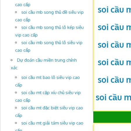
cao cấp
soi cầu 
soi cầu mb song thủ đề siêu vip
cao cấp
soi cầu 
soi cầu mb song thủ lô kép siêu
vip cao cấp
soi cầu 
soi cầu mb song thủ lô siêu vip
cao cấp
soi cầu 
Dự đoán cầu miền trung chính
xác
soi cầu 
soi cầu mt bao lô siêu vip cao
cấp
soi cầu mt cặp xíu chủ siêu vip
soi cầu m
cao cấp
soi cầu mt đặc biệt siêu vip cao
cấp
soi cầu mt giải tám siêu vip cao
cấp