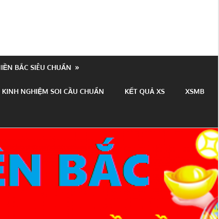
 MIỀN BẮC SIÊU CHUẨN
KINH NGHIỆM SOI CẦU CHUẨN
KẾT QUẢ XS
XSMB