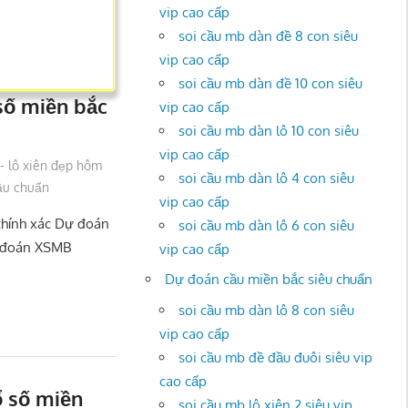
vip cao cấp
soi cầu mb dàn đề 8 con siêu
vip cao cấp
soi cầu mb dàn đề 10 con siêu
số miền bắc
vip cao cấp
soi cầu mb dàn lô 10 con siêu
vip cao cấp
- lô xiên đẹp hôm
soi cầu mb dàn lô 4 con siêu
̀u chuẩn
vip cao cấp
chính xác Dự đoán
soi cầu mb dàn lô 6 con siêu
ự đoán XSMB
vip cao cấp
Dự đoán cầu miền bắc siêu chuẩn
soi cầu mb dàn lô 8 con siêu
vip cao cấp
soi cầu mb đề đầu đuôi siêu vip
cao cấp
ổ số miền
soi cầu mb lô xiên 2 siêu vip