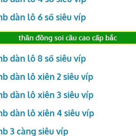
mb dàn lô 6 số siêu víp
thần đồng soi cầu cao cấp bắc
mb dàn lô 8 số siêu víp
mb dàn lô xiên 2 siêu víp
mb dàn lô xiên 3 siêu víp
mb dàn lô xiên 4 siêu víp
mb 3 càng siêu víp