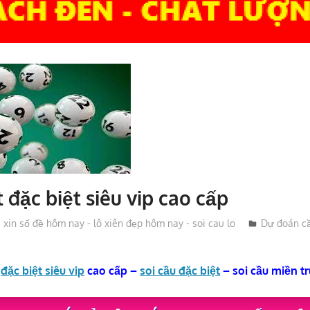
 đặc biệt siêu vip cao cấp
xin số đề hôm nay - lô xiên đẹp hôm nay - soi cau lo
Dự đoán c
t
đặc biệt siêu vip
cao cấp –
soi cầu đặc biệt
– soi cầu miền t