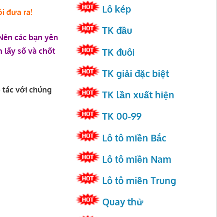
Lô kép
i đưa ra!
TK đầu
 Nên các bạn yên
TK đuôi
n lấy số và chốt
TK giải đặc biệt
p tác với chúng
TK lần xuất hiện
TK 00-99
Lô tô miền Bắc
Lô tô miền Nam
Lô tô miền Trung
Quay thử