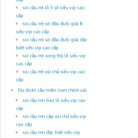
soi cầu mt lô 3 số siêu vip cao
cấp
soi cầu mt sớ đầu đuôi giải 8
siêu vip cao cấp
soi cầu mt sớ đầu đuôi giải đặc
biệt siêu vip cao cấp
soi cầu mt song thủ lô siêu vip
cao cấp
soi cầu mt xíu chủ siêu vip cao
cấp
Dự đoán cầu miền nam chính xác
soi cầu mn bao lô siêu vip cao
cấp
soi cầu mn cặp xíu chủ siêu vip
cao cấp
soi cầu mn đặc biệt siêu vip