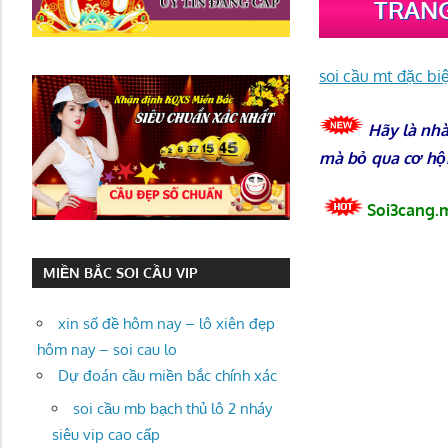
TRANG
soi cầu mt đặc bi
Hãy là nhà
mà bỏ qua cơ hội
Soi3cang.
MIỀN BẮC SOI CẦU VIP
xin số đề hôm nay – lô xiên đẹp
hôm nay – soi cau lo
Dự đoán cầu miền bắc chính xác
soi cầu mb bạch thủ lô 2 nháy
siêu vip cao cấp