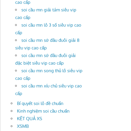
cao cấp
soi cầu mn giải tám siêu vip
cao cấp
soi cầu mn lô 3 số siêu vip cao
cấp
soi cầu mn sớ đầu đuôi giải 8
siêu vip cao cấp
soi cầu mn sớ đầu đuôi giải
đặc biệt siêu vip cao cấp
soi cầu mn song thủ lô siêu vip
cao cấp
soi cầu mn xíu chủ siêu vip cao
cấp
Bí quyết soi lô đề chuẩn
Kinh nghiệm soi cầu chuẩn
KẾT QUẢ XS
XSMB