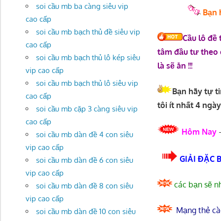
soi cầu mb ba càng siêu vip
Bạn 
cao cấp
soi cầu mb bạch thủ đề siêu vip
Cầu lô đề
cao cấp
tâm đầu tư theo đ
soi cầu mb bạch thủ lô kép siêu
là sẽ ăn !!!
vip cao cấp
soi cầu mb bạch thủ lô siêu vip
Bạn hãy tự t
cao cấp
tôi ít nhất 4 ngà
soi cầu mb cặp 3 càng siêu vip
cao cấp
Hôm Nay
soi cầu mb dàn đề 4 con siêu
vip cao cấp
GIẢI ĐẶC 
soi cầu mb dàn đề 6 con siêu
vip cao cấp
các bạn sẽ n
soi cầu mb dàn đề 8 con siêu
vip cao cấp
Mạng thẻ cà
soi cầu mb dàn đề 10 con siêu