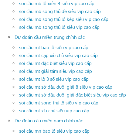
soi cầu mb lô xiên 4 siêu vip cao cấp
soi cầu mb song thủ đề siêu vip cao cấp
soi cầu mb song thủ lô kép siêu vip cao cấp
soi cầu mb song thủ lô siêu vip cao cấp
Dự đoán cầu miền trung chính xác
soi cầu mt bao lô siêu vip cao cấp
soi cầu mt cặp xíu chủ siêu vip cao cấp
soi cầu mt đặc biệt siêu vip cao cấp
soi cầu mt giải tám siêu vip cao cấp
soi cầu mt lô 3 số siêu vip cao cấp
soi cầu mt sớ đầu đuôi giải 8 siêu vip cao cấp
soi cầu mt sớ đầu đuôi giải đặc biệt siêu vip cao cấp
soi cầu mt song thủ lô siêu vip cao cấp
soi cầu mt xíu chủ siêu vip cao cấp
Dự đoán cầu miền nam chính xác
soi cầu mn bao lô siêu vip cao cấp