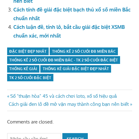
nên biết
Cách tính đề giải đặc biệt bạch thủ xổ số miền Bắc
chuẩn nhất
Cách luận đề, tính lô, bắt cầu giải đặc biệt XSMB
chuẩn xác, mới nhất
ĐẶC BIỆT ĐẸP NHẤT
THỐNG KÊ 2 SỐ CUỐI ĐB MIỀN BẮC
THỐNG KÊ 2 SỐ CUỐI ĐB MIỀN BẮC - TK 2 SỐ CUỐI ĐẶC BIỆT
THỐNG KÊ GIẢI
THỐNG KÊ GIẢI ĐẶC BIỆT ĐẸP NHẤT
TK 2 SỐ CUỐI ĐẶC BIỆT
Điều
Previous
Số “thuận hòa” 45 và cách chơi loto, xổ số hiệu quả
Next
Post:
Cách giải đen lô đề mở vận may thành công bạn nên biết
hướng
Post:
bài
Comments are closed.
viết
SEARCH