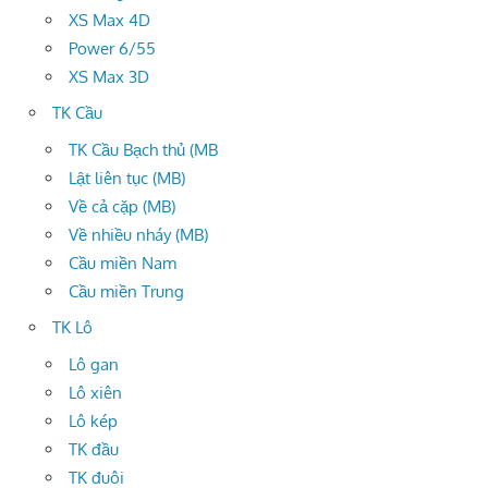
XS Max 4D
Power 6/55
XS Max 3D
TK Cầu
TK Cầu Bạch thủ (MB
Lật liên tục (MB)
Về cả cặp (MB)
Về nhiều nháy (MB)
Cầu miền Nam
Cầu miền Trung
TK Lô
Lô gan
Lô xiên
Lô kép
TK đầu
TK đuôi