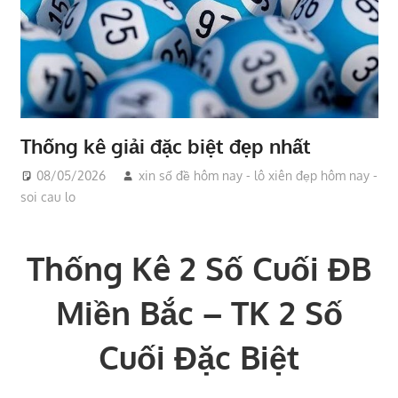
–
soi
cau
lo
Thống kê giải đặc biệt đẹp nhất
08/05/2026
xin số đề hôm nay - lô xiên đẹp hôm nay -
soi cau lo
Thống Kê 2 Số Cuối ĐB
Miền Bắc – TK 2 Số
Cuối Đặc Biệt