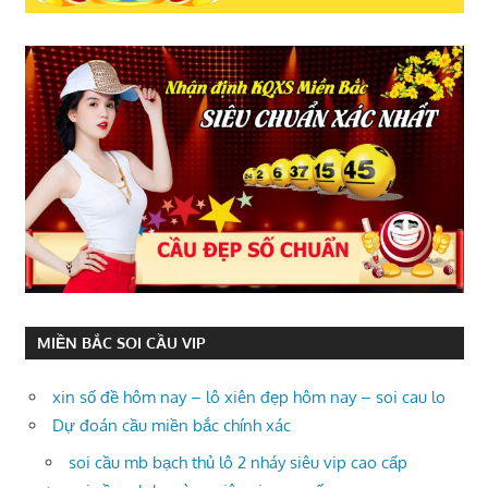
MIỀN BẮC SOI CẦU VIP
xin số đề hôm nay – lô xiên đẹp hôm nay – soi cau lo
Dự đoán cầu miền bắc chính xác
soi cầu mb bạch thủ lô 2 nháy siêu vip cao cấp