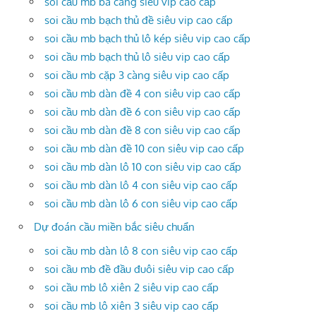
soi cầu mb ba càng siêu vip cao cấp
soi cầu mb bạch thủ đề siêu vip cao cấp
soi cầu mb bạch thủ lô kép siêu vip cao cấp
soi cầu mb bạch thủ lô siêu vip cao cấp
soi cầu mb cặp 3 càng siêu vip cao cấp
soi cầu mb dàn đề 4 con siêu vip cao cấp
soi cầu mb dàn đề 6 con siêu vip cao cấp
soi cầu mb dàn đề 8 con siêu vip cao cấp
soi cầu mb dàn đề 10 con siêu vip cao cấp
soi cầu mb dàn lô 10 con siêu vip cao cấp
soi cầu mb dàn lô 4 con siêu vip cao cấp
soi cầu mb dàn lô 6 con siêu vip cao cấp
Dự đoán cầu miền bắc siêu chuẩn
soi cầu mb dàn lô 8 con siêu vip cao cấp
soi cầu mb đề đầu đuôi siêu vip cao cấp
soi cầu mb lô xiên 2 siêu vip cao cấp
soi cầu mb lô xiên 3 siêu vip cao cấp