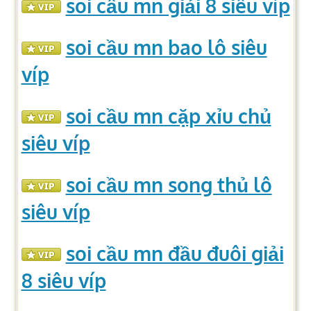
soi cầu mn giải 8 siêu víp
soi cầu mn bao lô siêu
víp
soi cầu mn cặp xỉu chủ
siêu víp
soi cầu mn song thủ lô
siêu víp
soi cầu mn đầu đuôi giải
8 siêu víp