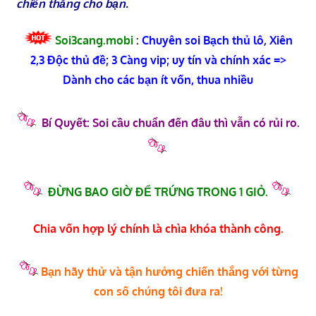
chiến thắng cho bạn.
Soi3cang.mobi
:
Chuyên soi Bạch thủ lô, Xiên
2,3 Độc thủ đề; 3 Càng vip; uy tín và chính xác =>
Dành cho các bạn ít vốn, thua nhiều
Bí Quyết: Soi cầu chuẩn đến đâu thì vẫn có rủi ro.
ĐỪNG BAO GIỜ ĐỂ TRỨNG TRONG 1 GIỎ.
Chia vốn hợp lý chính là chìa khóa thành công.
Bạn hãy thử và tận hưởng chiến thắng với từng
con số chúng tôi đưa ra!