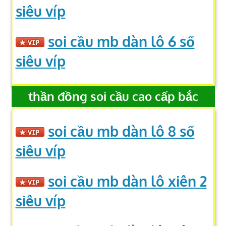
siêu víp
soi cầu mb dàn lô 6 số
siêu víp
thần đồng soi cầu cao cấp bắc
soi cầu mb dàn lô 8 số
siêu víp
soi cầu mb dàn lô xiên 2
siêu víp