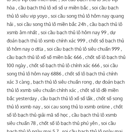
hòa , cầu bạch thủ lô xổ số ư miền bắc , soi cầu bạch
thủ lô siêu vip yoyo , soi cầu song thủ lô hôm nay quang
hải , soi cầu song thủ lô miền bắc 24h , cầu bạch thủ lô
xsmb âm nhất , soi cầu bạch thủ lô hôm nay 99 , dự
đoán bạch thủ lô xsmb chính xác 999 , chốt số bạch thủ
lô hôm nay o dtla , soi cầu bạch thủ lô siêu chuẩn 999 ,
cầu bạch thủ lô xổ số miền bắc 666 , chốt số lô bạch thủ
100 ngày , chốt số bạch thủ lô chính xác 666 , soi cầu
song thủ lô hôm nay 6886 , chốt số lô bạch thủ chính
xác 3 càng , bạch thủ lô siêu chuẩn rong , dự đoán bạch
thủ lô xsmb siêu chuẩn chính xác , chốt số lô đề miền
bắc yesterday , cầu bạch thủ lô xổ số lắk , chốt số song
thủ lô xsmb nay , soi cau song thủ lo xsmb online , chốt
số lô bạch thủ giải mã số học , cầu bạch thủ lô xsmb
siêu chuẩn 78 , chốt số lô bạch thủ phú yên , soi cầu
bạch thủ lô ngày mai 5 7 , soi cầu bạch thủ lô ngày mai