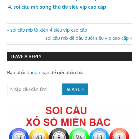
soi cầu mb song thủ đề siêu vip cao cấp
Điều
Previous
soi cầu mb lô xiên 4 siêu vip cao cấp
Post:
Next
soi cầu mb đề đầu đuôi siêu vip cao cấp
hướng
Post:
bài
LEAVE A REPLY
viết
Bạn phải
đăng nhập
để gửi phản hồi.
SEARCH