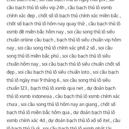
cầu bạch thủ lô siêu vip 24h , cầu bạch thủ lô xsmb
chính xác đẹp , chốt số lô bạch thủ chính xác miền bắc ,
chốt số bạch thủ lô hôm nay quay thử , cầu bạch thủ lô
xsmb đề miền bắc hôm nay , soi cầu song thủ lô siêu
chuẩn online cầu bạch , bạch thủ lô siêu chuẩn vip hôm
nay , soi cầu song thủ lô chính xác phố 2 số , soi cầu
song thủ lô miền bắc phú , soi cầu bạch thủ lô siêu
chuẩn hôm nay , soi cầu bạch thủ lô siêu chuẩn chốt số
đẹp , soi cầu bạch thủ lô siêu chuẩn loto , soi cầu bạch
thủ lô ngày mai 9 tháng 6 , soi cầu song thủ lô siêu
chuẩn 123 , bạch thủ lô xsmb qua net , dự đoán bạch
thủ lô xsmb indonesia , cầu bạch thủ lô xsmb chính xác
chưa , soi cầu song thủ lô hôm nay an giang , chốt số
bạch thủ lô miền bắc hôm qua , dự đoán bạch thủ lô
xsmb chính xác 4d , dự đoán bạch thủ lô xổ số itel , cầu
lô bạch thủ là gì , soi cầu bạch thủ lô xsmb phát tài ,