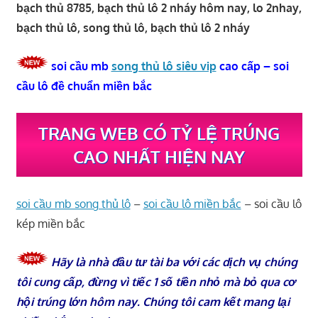
bạch thủ 8785, bạch thủ lô 2 nháy hôm nay, lo 2nhay,
bạch thủ lô, song thủ lô, bạch thủ lô 2 nháy
soi cầu mb
song thủ lô siêu vip
cao cấp – soi
cầu lô đề chuẩn miền bắc
TRANG WEB CÓ TỶ LỆ TRÚNG
CAO NHẤT HIỆN NAY
soi cầu mb song thủ lô
–
soi cầu lô miền bắc
– soi cầu lô
kép miền bắc
Hãy là nhà đầu tư tài ba với các dịch vụ chúng
tôi cung cấp, đừng vì tiếc 1 số tiền nhỏ mà bỏ qua cơ
hội trúng lớn hôm nay. Chúng tôi cam kết mang lại