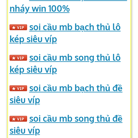
nháy win 100%
soi cầu mb bạch thủ lô
kép siêu víp
soi cầu mb song thủ lô
kép siêu víp
soi cầu mb bạch thủ đề
siêu víp
soi cầu mb song thủ đề
siêu víp