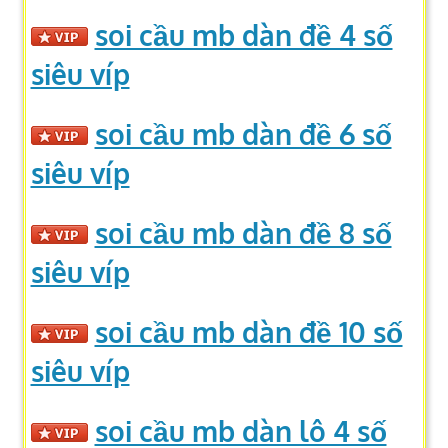
soi cầu mb dàn đề 4 số
siêu víp
soi cầu mb dàn đề 6 số
siêu víp
soi cầu mb dàn đề 8 số
siêu víp
soi cầu mb dàn đề 10 số
siêu víp
soi cầu mb dàn lô 4 số