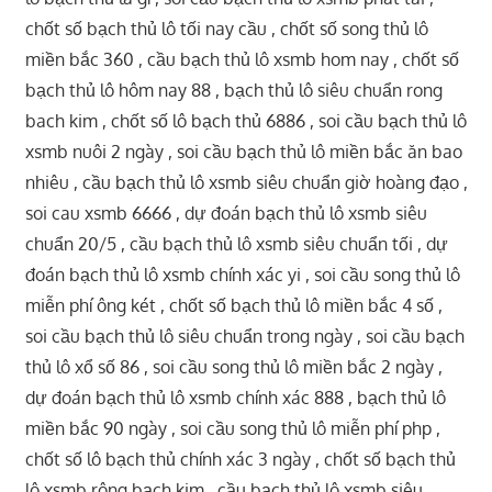
chốt số bạch thủ lô tối nay cầu , chốt số song thủ lô
miền bắc 360 , cầu bạch thủ lô xsmb hom nay , chốt số
bạch thủ lô hôm nay 88 , bạch thủ lô siêu chuẩn rong
bach kim , chốt số lô bạch thủ 6886 , soi cầu bạch thủ lô
xsmb nuôi 2 ngày , soi cầu bạch thủ lô miền bắc ăn bao
nhiêu , cầu bạch thủ lô xsmb siêu chuẩn giờ hoàng đạo ,
soi cau xsmb 6666 , dự đoán bạch thủ lô xsmb siêu
chuẩn 20/5 , cầu bạch thủ lô xsmb siêu chuẩn tối , dự
đoán bạch thủ lô xsmb chính xác yi , soi cầu song thủ lô
miễn phí ông két , chốt số bạch thủ lô miền bắc 4 số ,
soi cầu bạch thủ lô siêu chuẩn trong ngày , soi cầu bạch
thủ lô xổ số 86 , soi cầu song thủ lô miền bắc 2 ngày ,
dự đoán bạch thủ lô xsmb chính xác 888 , bạch thủ lô
miền bắc 90 ngày , soi cầu song thủ lô miễn phí php ,
chốt số lô bạch thủ chính xác 3 ngày , chốt số bạch thủ
lô xsmb rông bạch kim , cầu bạch thủ lô xsmb siêu