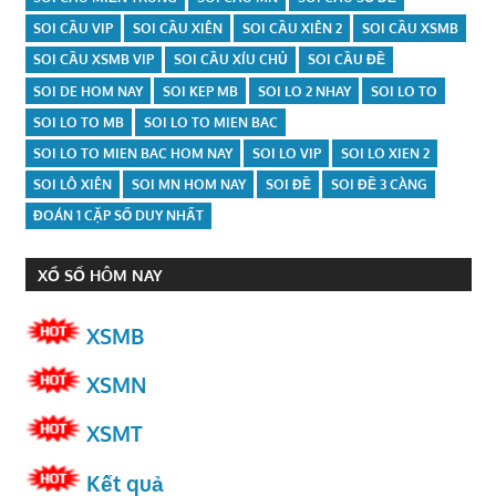
SOI CẦU VIP
SOI CẦU XIÊN
SOI CẦU XIÊN 2
SOI CẦU XSMB
SOI CẦU XSMB VIP
SOI CẦU XÍU CHỦ
SOI CẦU ĐỀ
SOI DE HOM NAY
SOI KEP MB
SOI LO 2 NHAY
SOI LO TO
SOI LO TO MB
SOI LO TO MIEN BAC
SOI LO TO MIEN BAC HOM NAY
SOI LO VIP
SOI LO XIEN 2
SOI LÔ XIÊN
SOI MN HOM NAY
SOI ĐỀ
SOI ĐỀ 3 CÀNG
ĐOÁN 1 CẶP SỐ DUY NHẤT
XỔ SỐ HÔM NAY
XSMB
XSMN
XSMT
Kết quả