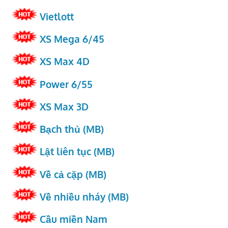
Vietlott
XS Mega 6/45
XS Max 4D
Power 6/55
XS Max 3D
Bạch thủ (MB)
Lật liên tục (MB)
Về cả cặp (MB)
Về nhiều nháy (MB)
Cầu miền Nam