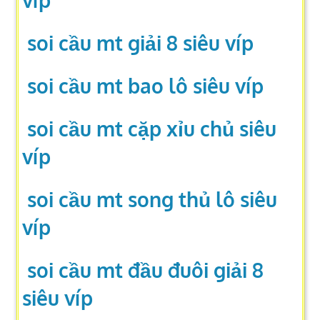
soi cầu mt giải 8 siêu víp
soi cầu mt bao lô siêu víp
soi cầu mt cặp xỉu chủ siêu
víp
soi cầu mt song thủ lô siêu
víp
soi cầu mt đầu đuôi giải 8
siêu víp