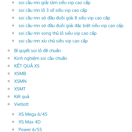
soi cầu mn giải tám siêu vip cao cấp
soi cầu mn lô 3 số siêu vip cao cấp
soi cầu mn sớ đầu đuôi giải 8 siêu vip cao cấp
soi cầu mn sớ đầu đuôi giải đặc biệt siêu vip cao cấp
soi cầu mn song thủ lô siêu vip cao cấp
soi cầu mn xíu chủ siêu vip cao cấp
Bí quyết soi lô đề chuẩn
Kinh nghiệm soi cầu chuẩn
KẾT QUẢ XS
XSMB
XSMN
XSMT
Kết quả
Vietlott
XS Mega 6/45
XS Max 4D
Power 6/55