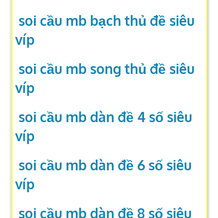
soi cầu mb bạch thủ đề siêu
víp
soi cầu mb song thủ đề siêu
víp
soi cầu mb dàn đề 4 số siêu
víp
soi cầu mb dàn đề 6 số siêu
víp
soi cầu mb dàn đề 8 số siêu