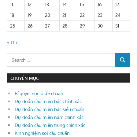
11
12
13
14
15
16
17
18
19
20
21
22
23
24
25
26
27
28
29
30
31
« Th7
Search
SEARCH
for:
CHUYÊN MỤC
Bí quyết soi lô đề chuẩn
Dự đoán cầu miền bắc chính xác
Dự đoán cầu miền bắc siêu chuẩn
Dự đoán cầu miền nam chính xác
Dự đoán cầu miền trung chính xác
Kinh nghiệm soi cầu chuẩn