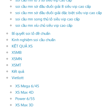
soi cầu mn lô 3 số siêu vip cao cấp
soi cầu mn sớ đầu đuôi giải 8 siêu vip cao cấp
soi cầu mn sớ đầu đuôi giải đặc biệt siêu vip cao cấp
soi cầu mn song thủ lô siêu vip cao cấp
soi cầu mn xíu chủ siêu vip cao cấp
Bí quyết soi lô đề chuẩn
Kinh nghiệm soi cầu chuẩn
KẾT QUẢ XS
XSMB
XSMN
XSMT
Kết quả
Vietlott
XS Mega 6/45
XS Max 4D
Power 6/55
XS Max 3D