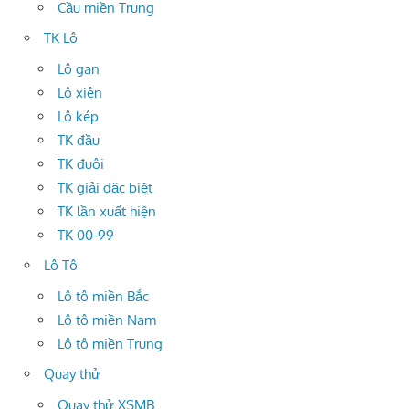
Cầu miền Trung
TK Lô
Lô gan
Lô xiên
Lô kép
TK đầu
TK đuôi
TK giải đặc biệt
TK lần xuất hiện
TK 00-99
Lô Tô
Lô tô miền Bắc
Lô tô miền Nam
Lô tô miền Trung
Quay thử
Quay thử XSMB