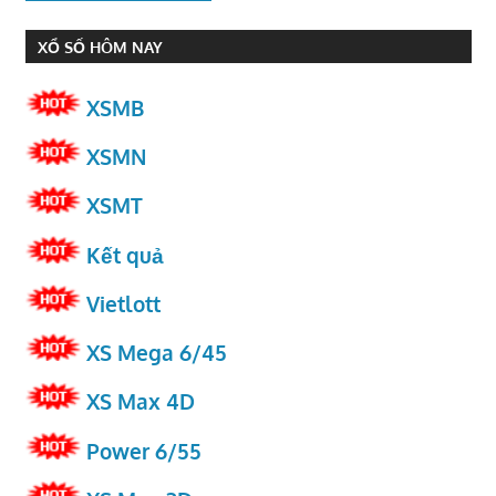
XỔ SỐ HÔM NAY
XSMB
XSMN
XSMT
Kết quả
Vietlott
XS Mega 6/45
XS Max 4D
Power 6/55