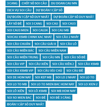
3 CANG
CHỐT SỐ SOI CẦU
DU DOAN CAU MN
DỊCH VỤ SOI CẦU
DỰ ĐOÁN 1 CẶP SỐ
DỰ ĐOÁN 1 CẶP SỐ DUY NHẤT
DỰ ĐOÁN CẶP SỐ DUY NHẤT
LẤY SỐ ĐỀ
SOI 3 CANG
SOI CAU
SOI CAU3
SOI CAU3 MIEN
SOI CAU24
SOI CAU MB
SOICAU XSMB CHINH XAC NHAT
SOI CẦU 2 NHÁY
SOI CẦU CHUẨN
SOI CẦU GIẢI 8
SOI CẦU LÔ
SOI CẦU MIỀN BẮC
SOI CẦU MIỀN NAM
SOI CẦU MIỀN TRUNG
SOI CẦU MN
SOI CẦU SỐ ĐỀ
SOI CẦU VIP
SOI CẦU XIÊN
SOI CẦU XIÊN 2
SOI CẦU XSMB
SOI CẦU XSMB VIP
SOI CẦU XÍU CHỦ
SOI CẦU ĐỀ
SOI DE HOM NAY
SOI KEP MB
SOI LO 2 NHAY
SOI LO TO
SOI LO TO MB
SOI LO TO MIEN BAC HOM NAY
SOI LO XIEN 2
SOI LÔ XIÊN
SOI LÔ XSMB
SOI MB HOM NAY
SOI SO MIEN BAC
SOI ĐỀ
SOI ĐỀ 3 CÀNG
ĐOÁN 1 CẶP SỐ DUY NHẤT