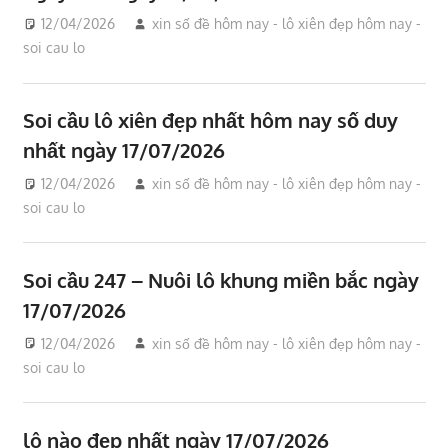
–
12/04/2026
xin số đề hôm nay - lô xiên đẹp hôm nay -
soi
soi cau lo
cau
lo
Soi cầu lô xiên đẹp nhất hôm nay số duy
nhất ngày 17/07/2026
12/04/2026
xin số đề hôm nay - lô xiên đẹp hôm nay -
soi cau lo
Soi cầu 247 – Nuôi lô khung miền bắc ngày
17/07/2026
12/04/2026
xin số đề hôm nay - lô xiên đẹp hôm nay -
soi cau lo
lô nào đẹp nhất ngày 17/07/2026