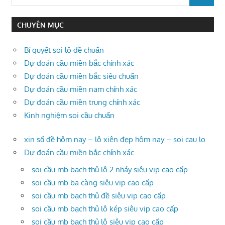
for:
CHUYÊN MỤC
Bí quyết soi lô đề chuẩn
Dự đoán cầu miền bắc chính xác
Dự đoán cầu miền bắc siêu chuẩn
Dự đoán cầu miền nam chính xác
Dự đoán cầu miền trung chính xác
Kinh nghiệm soi cầu chuẩn
xin số đề hôm nay – lô xiên đẹp hôm nay – soi cau lo
Dự đoán cầu miền bắc chính xác
soi cầu mb bạch thủ lô 2 nháy siêu vip cao cấp
soi cầu mb ba càng siêu vip cao cấp
soi cầu mb bạch thủ đề siêu vip cao cấp
soi cầu mb bạch thủ lô kép siêu vip cao cấp
soi cầu mb bạch thủ lô siêu vip cao cấp