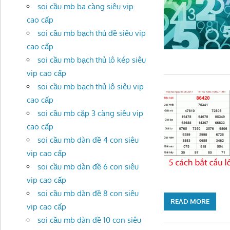
soi cầu mb ba càng siêu vip
cao cấp
soi cầu mb bạch thủ đề siêu vip
cao cấp
soi cầu mb bạch thủ lô kép siêu
vip cao cấp
soi cầu mb bạch thủ lô siêu vip
cao cấp
soi cầu mb cặp 3 càng siêu vip
cao cấp
soi cầu mb dàn đề 4 con siêu
vip cao cấp
soi cầu mb dàn đề 6 con siêu
vip cao cấp
soi cầu mb dàn đề 8 con siêu
READ MORE
vip cao cấp
soi cầu mb dàn đề 10 con siêu