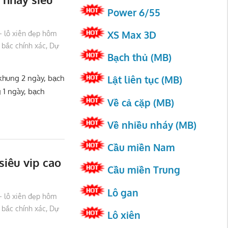
Power 6/55
XS Max 3D
- lô xiên đẹp hôm
n bắc chính xác
,
Dự
Bạch thủ (MB)
 khung 2 ngày, bạch
Lật liên tục (MB)
 1 ngày, bạch
Về cả cặp (MB)
Về nhiều nháy (MB)
Cầu miền Nam
siêu vip cao
Cầu miền Trung
Lô gan
- lô xiên đẹp hôm
n bắc chính xác
,
Dự
Lô xiên