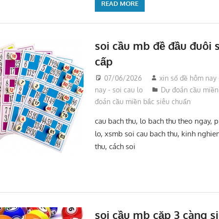
READ MORE
soi cầu mb đề đầu đuôi s
cấp
07/06/2026
xin số đề hôm nay 
nay - soi cau lo
Dự đoán cầu miề
đoán cầu miền bắc siêu chuẩn
cau bach thu, lo bach thu theo ngay,
lo, xsmb soi cau bach thu, kinh nghie
thu, cách soi
soi cầu mb cặp 3 càng si