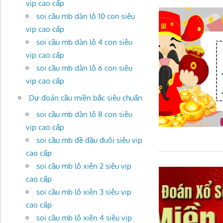
vip cao cấp
soi cầu mb dàn lô 10 con siêu
vip cao cấp
soi cầu mb dàn lô 4 con siêu
vip cao cấp
soi cầu mb dàn lô 6 con siêu
vip cao cấp
Dự đoán cầu miền bắc siêu chuẩn
soi cầu mb dàn lô 8 con siêu
vip cao cấp
soi cầu mb đề đầu đuôi siêu vip
cao cấp
soi cầu mb lô xiên 2 siêu vip
cao cấp
soi cầu mb lô xiên 3 siêu vip
cao cấp
soi cầu mb lô xiên 4 siêu vip