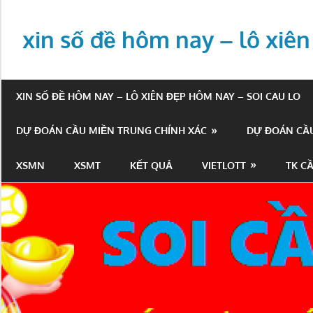
Skip
to
xin số đề hôm nay – lô xiên
content
xin
số
XIN SỐ ĐỀ HÔM NAY – LÔ XIÊN ĐẸP HÔM NAY – SOI CAU LO
đề
hôm
DỰ ĐOÁN CẦU MIỀN TRUNG CHÍNH XÁC
DỰ ĐOÁN CÂ
nay
–
XSMN
XSMT
KẾT QUẢ
VIETLOTT
TK C
lô
xiên
đẹp
hôm
nay
–
soi
cau