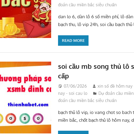
đoán cầu miền bắc siêu chuẩn
dan lo 6, dàn lô 6 số miền phí, lô dàn
bạch thu, lô vip 24h, soi cầu bạch thủ 
READ MORE
soi cầu mb song thủ lô s
cấp
07/06/2026
xin số đề hôm nay 
nay - soi cau lo
Dự đoán cầu miề
đoán cầu miền bắc siêu chuẩn
bạch thủ lô vip, io vang chot so bach t
miền bắc, chốt bạch thủ lô hôm nay, 