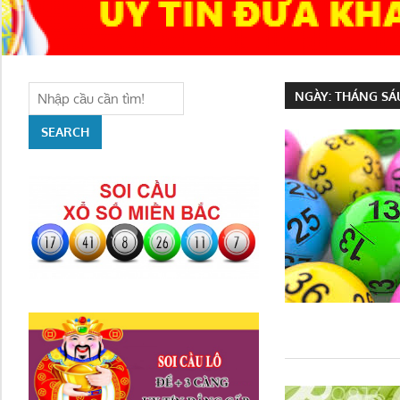
lo
NGÀY:
THÁNG SÁU
SEARCH