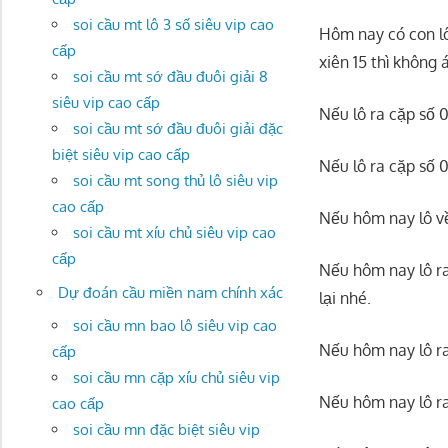
soi cầu mt lô 3 số siêu vip cao
Hôm nay có con lô 
cấp
xiên 15 thì không
soi cầu mt sớ đầu đuôi giải 8
siêu vip cao cấp
Nếu lô ra cặp số 0
soi cầu mt sớ đầu đuôi giải đặc
biệt siêu vip cao cấp
Nếu lô ra cặp số 0
soi cầu mt song thủ lô siêu vip
cao cấp
Nếu hôm nay lô về
soi cầu mt xíu chủ siêu vip cao
cấp
Nếu hôm nay lô ra
Dự đoán cầu miền nam chính xác
lại nhé.
soi cầu mn bao lô siêu vip cao
Nếu hôm nay lô ra
cấp
soi cầu mn cặp xíu chủ siêu vip
Nếu hôm nay lô ra
cao cấp
soi cầu mn đặc biệt siêu vip