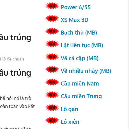
Power 6/55
XS Max 3D
Bạch thủ (MB)
đâu trúng
Lật liên tục (MB)
Về cả cặp (MB)
oi lô đề chuẩn
Về nhiều nháy (MB)
đâu trúng
Cầu miền Nam
Cầu miền Trung
hể nói nó là trò
hoàn toàn vào kết
Lô gan
Lô xiên