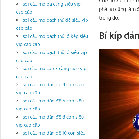
Chơi lô xiên thì c
soi cầu mb ba càng siêu vip
phải ai cũng làm 
cao cấp
trúng đó.
soi cầu mb bạch thủ đề siêu vip
cao cấp
Bí kíp đá
soi cầu mb bạch thủ lô kép siêu
vip cao cấp
soi cầu mb bạch thủ lô siêu vip
cao cấp
soi cầu mb cặp 3 càng siêu vip
cao cấp
soi cầu mb dàn đề 4 con siêu
vip cao cấp
soi cầu mb dàn đề 6 con siêu
vip cao cấp
soi cầu mb dàn đề 8 con siêu
vip cao cấp
soi cầu mb dàn đề 10 con siêu