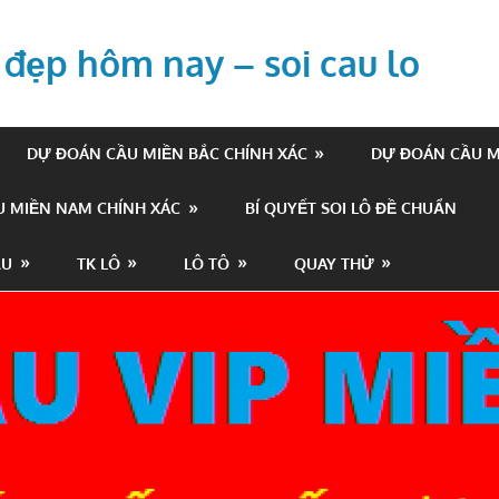
 đẹp hôm nay – soi cau lo
DỰ ĐOÁN CẦU MIỀN BẮC CHÍNH XÁC
DỰ ĐOÁN CẦU
̀U MIỀN NAM CHÍNH XÁC
BÍ QUYẾT SOI LÔ ĐỀ CHUẨN
ẦU
TK LÔ
LÔ TÔ
QUAY THỬ