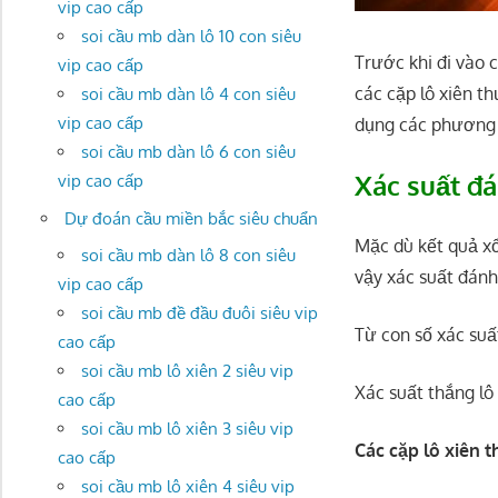
vip cao cấp
soi cầu mb dàn lô 10 con siêu
Trước khi đi vào c
vip cao cấp
các cặp lô xiên t
soi cầu mb dàn lô 4 con siêu
vip cao cấp
dụng các phương p
soi cầu mb dàn lô 6 con siêu
Xác suất đá
vip cao cấp
Dự đoán cầu miền bắc siêu chuẩn
Mặc dù kết quả xổ
soi cầu mb dàn lô 8 con siêu
vậy xác suất đánh
vip cao cấp
soi cầu mb đề đầu đuôi siêu vip
Từ con số xác suấ
cao cấp
soi cầu mb lô xiên 2 siêu vip
Xác suất thắng lô
cao cấp
soi cầu mb lô xiên 3 siêu vip
Các cặp lô xiên 
cao cấp
soi cầu mb lô xiên 4 siêu vip