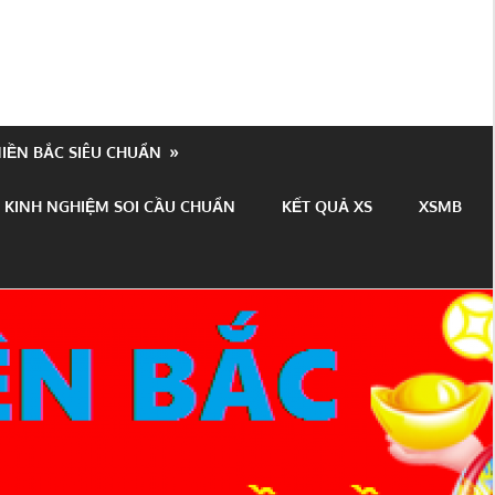
 MIỀN BẮC SIÊU CHUẨN
KINH NGHIỆM SOI CẦU CHUẨN
KẾT QUẢ XS
XSMB