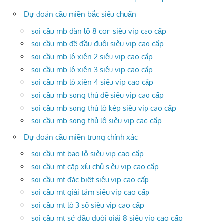
Dự đoán cầu miền bắc siêu chuẩn
soi cầu mb dàn lô 8 con siêu vip cao cấp
soi cầu mb đề đầu đuôi siêu vip cao cấp
soi cầu mb lô xiên 2 siêu vip cao cấp
soi cầu mb lô xiên 3 siêu vip cao cấp
soi cầu mb lô xiên 4 siêu vip cao cấp
soi cầu mb song thủ đề siêu vip cao cấp
soi cầu mb song thủ lô kép siêu vip cao cấp
soi cầu mb song thủ lô siêu vip cao cấp
Dự đoán cầu miền trung chính xác
soi cầu mt bao lô siêu vip cao cấp
soi cầu mt cặp xíu chủ siêu vip cao cấp
soi cầu mt đặc biệt siêu vip cao cấp
soi cầu mt giải tám siêu vip cao cấp
soi cầu mt lô 3 số siêu vip cao cấp
soi cầu mt sớ đầu đuôi giải 8 siêu vip cao cấp