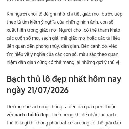
Khi người chơi lô đề ghi nhớ chi tiết giấc mơ, bước tiếp
theo là tìm kiếm ý nghĩa của những hình ảnh, con số
xuất hiện trong giấc mơ. Người chơi có thể tham khảo
các cuốn sổ mơ, sách giải mã giấc mơ hoặc các tài liệu
liên quan đến phong thủy, dân gian. Bên cạnh đó, việc
tìm hiểu về ý nghĩa của các con số, màu sắc theo quan
niệm dân gian cũng có thể mang lại những gợi ý thú vị.
Bạch thủ lô đẹp nhất hôm nay
ngày 21/07/2026
Dường như ai trong chúng ta đều đã quá quen thuộc
với
bạch thủ lô đẹp
. Thế nhưng khi để nhắc lại bạch
thủ lô là gì thì không phải bất cứ ai cũng có thể giải đáp