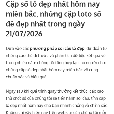
Cặp số lô đẹp nhất hôm nay
miền bắc, những cặp loto số
đề đẹp nhất trong ngày
21/07/2026
Dựa vào các
phương pháp soi cầu lô đẹp
, dự đoán từ
những cao thủ đi trước và phân tích dữ liệu kết quả về
trong nhiều năm chúng tôi tổng hợp lại cho người chơi
những cặp số đẹp nhất hôm nay miền bắc vô cùng
chuẩn xác và hiệu quả.
Ngay sau khi quá trình quay thưởng kết thúc, các cao
thủ chốt số của chúng tôi sẽ tiến hành soi cầu, tính cặp
lô đẹp nhất hôm nay cho bạn nhanh chóng và chính xác.
Không chỉ vậy hiện nay trên website của chúng tôi mỗi