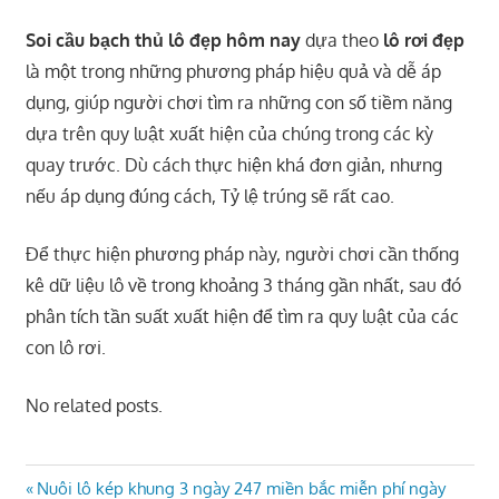
Soi cầu bạch thủ lô đẹp hôm nay
dựa theo
lô rơi đẹp
là một trong những phương pháp hiệu quả và dễ áp
dụng, giúp người chơi tìm ra những con số tiềm năng
dựa trên quy luật xuất hiện của chúng trong các kỳ
quay trước. Dù cách thực hiện khá đơn giản, nhưng
nếu áp dụng đúng cách, Tỷ lệ trúng sẽ rất cao.
Để thực hiện phương pháp này, người chơi cần thống
kê dữ liệu lô về trong khoảng 3 tháng gần nhất, sau đó
phân tích tần suất xuất hiện để tìm ra quy luật của các
con lô rơi.
No related posts.
Điều
Previous
Nuôi lô kép khung 3 ngày 247 miền bắc miễn phí ngày