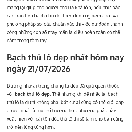
mang lại giúp cho người chơi là khá lớn, nếu như bác
các bạn tiến hành đâu dồi thêm kinh nghiệm chơi và
phương pháp soi cầu chuẩn xác thì việc dự đoán thành
công những con số may mắn là điều hoàn toàn có thể
nằm trong tầm tay.
Bạch thủ lô đẹp nhất hôm nay
ngày 21/07/2026
Dường như ai trong chúng ta đều đã quá quen thuộc
với
bạch thủ lô đẹp
. Thế nhưng khi để nhắc lại bạch
thủ lô là gì thì không phải bất cứ ai cũng có thể giải đáp
được, nhất là một số trường hợp phương pháp này
xuất hiện với cái tên độc thủ lô thì sẽ làm cho bạn càng
trở nên lúng túng hơn.