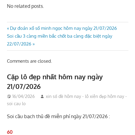
No related posts.
Điều
Previous
Dự đoán xổ số minh ngọc hôm nay ngày 21/07/2026
Next
Post:
Soi cầu 3 càng miền bắc chốt ba càng đặc biệt ngày
hướng
Post:
22/07/2026
bài
Comments are closed.
viết
Cặp lô đẹp nhất hôm nay ngày
21/07/2026
16/04/2026
xin số đề hôm nay - lô xiên đẹp hôm nay -
soi cau lo
Soi cầu bạch thủ đề miễn phí ngày 21/07/2026 :
60