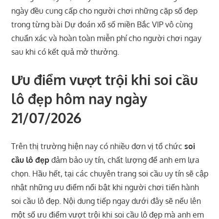
ngày đều cung cấp cho người chơi những cặp số đẹp
trong từng bài Dự đoán xổ số miền Bắc VIP vô cùng
chuẩn xác và hoàn toàn miễn phí cho người chơi ngay
sau khi có kết quả mở thưởng.
Ưu điểm vượt trội khi soi cầu
lô đẹp hôm nay ngày
21/07/2026
Trên thị trường hiện nay có nhiều đơn vị tổ chức
soi
cầu lô đẹp
đảm bảo uy tín, chất lượng để anh em lựa
chọn. Hầu hết, tại các chuyên trang soi cầu uy tín sẽ cập
nhật những ưu điểm nổi bật khi người chơi tiến hành
soi cầu lô đẹp. Nội dung tiếp ngay dưới đây sẽ nếu lên
một số ưu điểm vượt trội khi soi cầu lô đẹp mà anh em