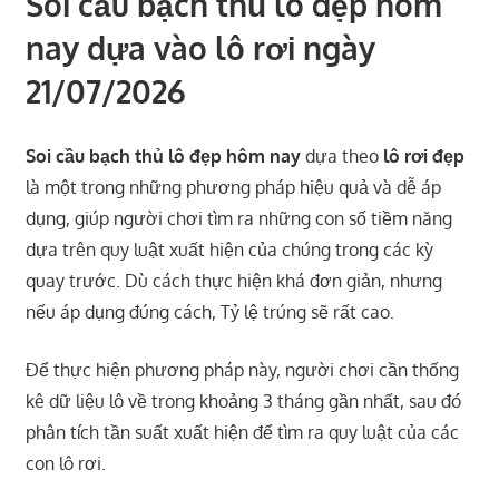
Soi cầu bạch thủ lô đẹp hôm
nay dựa vào lô rơi ngày
21/07/2026
Soi cầu bạch thủ lô đẹp hôm nay
dựa theo
lô rơi đẹp
là một trong những phương pháp hiệu quả và dễ áp
dụng, giúp người chơi tìm ra những con số tiềm năng
dựa trên quy luật xuất hiện của chúng trong các kỳ
quay trước. Dù cách thực hiện khá đơn giản, nhưng
nếu áp dụng đúng cách, Tỷ lệ trúng sẽ rất cao.
Để thực hiện phương pháp này, người chơi cần thống
kê dữ liệu lô về trong khoảng 3 tháng gần nhất, sau đó
phân tích tần suất xuất hiện để tìm ra quy luật của các
con lô rơi.