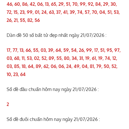
46, 60, 86, 42, 06, 13, 65, 29, 51, 70, 99, 92, 84, 29, 30,
72, 15, 23, 99, 01, 24, 63, 37, 41, 39, 74, 57, 70, 04, 51, 53,
26, 21, 55, 82, 56
Dàn đề 50 số bất tử đẹp nhất ngày 21/07/2026 :
17, 77, 13, 66, 55, 03, 39, 64, 59, 54, 26, 99, 17, 51, 95, 97,
03, 68, 11, 53, 02, 52, 89, 55, 80, 34, 31, 19, 61, 19, 74, 12,
03, 85, 18, 64, 89, 62, 06, 06, 24, 49, 04, 81, 79, 50, 52,
10, 23, 64
Số đề đầu chuẩn hôm nay ngày 21/07/2026 :
2
Số đề đuôi chuẩn hôm nay ngày 21/07/2026 :