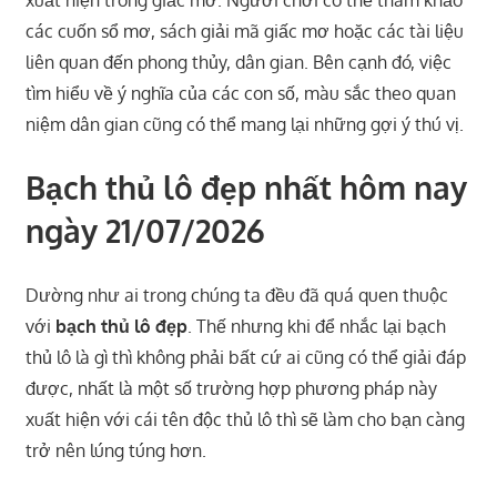
xuất hiện trong giấc mơ. Người chơi có thể tham khảo
các cuốn sổ mơ, sách giải mã giấc mơ hoặc các tài liệu
liên quan đến phong thủy, dân gian. Bên cạnh đó, việc
tìm hiểu về ý nghĩa của các con số, màu sắc theo quan
niệm dân gian cũng có thể mang lại những gợi ý thú vị.
Bạch thủ lô đẹp nhất hôm nay
ngày 21/07/2026
Dường như ai trong chúng ta đều đã quá quen thuộc
với
bạch thủ lô đẹp
. Thế nhưng khi để nhắc lại bạch
thủ lô là gì thì không phải bất cứ ai cũng có thể giải đáp
được, nhất là một số trường hợp phương pháp này
xuất hiện với cái tên độc thủ lô thì sẽ làm cho bạn càng
trở nên lúng túng hơn.