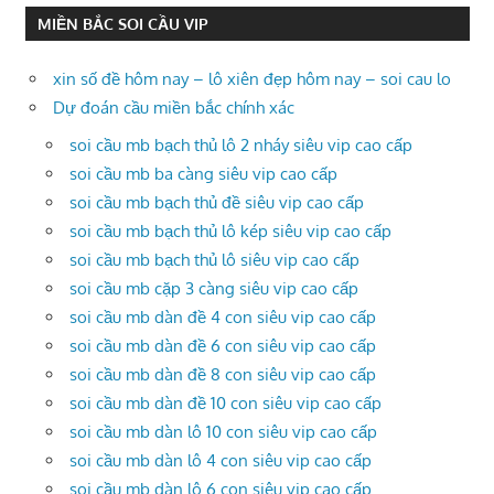
MIỀN BẮC SOI CẦU VIP
xin số đề hôm nay – lô xiên đẹp hôm nay – soi cau lo
Dự đoán cầu miền bắc chính xác
soi cầu mb bạch thủ lô 2 nháy siêu vip cao cấp
soi cầu mb ba càng siêu vip cao cấp
soi cầu mb bạch thủ đề siêu vip cao cấp
soi cầu mb bạch thủ lô kép siêu vip cao cấp
soi cầu mb bạch thủ lô siêu vip cao cấp
soi cầu mb cặp 3 càng siêu vip cao cấp
soi cầu mb dàn đề 4 con siêu vip cao cấp
soi cầu mb dàn đề 6 con siêu vip cao cấp
soi cầu mb dàn đề 8 con siêu vip cao cấp
soi cầu mb dàn đề 10 con siêu vip cao cấp
soi cầu mb dàn lô 10 con siêu vip cao cấp
soi cầu mb dàn lô 4 con siêu vip cao cấp
soi cầu mb dàn lô 6 con siêu vip cao cấp