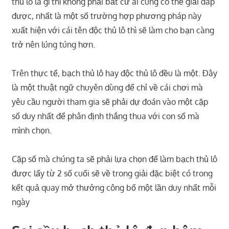
thủ lô là gì thì không phải bất cứ ai cũng có thể giải đáp
được, nhất là một số trường hợp phương pháp này
xuất hiện với cái tên độc thủ lô thì sẽ làm cho bạn càng
trở nên lúng túng hơn.
Trên thực tế, bạch thủ lô hay độc thủ lô đều là một. Đây
là một thuật ngữ chuyên dùng để chỉ về cái chơi mà
yêu cầu người tham gia sẽ phải dự đoán vào một cặp
số duy nhất để phân định thắng thua với con số mà
mình chọn.
Cặp số mà chúng ta sẽ phải lựa chọn để làm bạch thủ lô
được lấy từ 2 số cuối sẽ về trong giải đặc biệt có trong
kết quả quay mở thưởng công bố một lần duy nhất mỗi
ngày