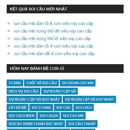
KẾT QUẢ SOI CẦU MỚI NHẤT
soi cầu mb dàn lô 8 con siêu vip cao cấp
soi cầu mb song thủ đề siêu vip cao cấp
soi cầu mb song thủ lô siêu vip cao cấp
soi cầu mb dàn lô 4 con siêu vip cao cấp
soi cầu mb dàn đề 6 con siêu vip cao cấp
HÔM NAY ĐÁNH ĐỀ CON GÌ
3 CANG
CHỐT SỐ SOI CẦU
DU DOAN CAU MN
DỊCH VỤ SOI CẦU
DỰ ĐOÁN 1 CẶP SỐ
DỰ ĐOÁN 1 CẶP SỐ DUY NHẤT
DỰ ĐOÁN CẶP SỐ DUY NHẤT
LẤY SỐ ĐỀ
SOI 3 CANG
SOI CAU
SOI CAU3
SOI CAU3 MIEN
SOI CAU24
SOI CAU MB
SOICAU XSMB CHINH XAC NHAT
SOI CẦU 2 NHÁY