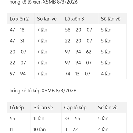
Thống kê lô xiên XSMB 8/3/2026
Lô xiên 2
Số lần về
Lô xiên 3
Số lần về
47 – 18
7 lần
58 – 20 – 07
5 lần
47 – 31
7 lần
22 – 20 – 07
5 lần
20 – 07
7 lần
97 – 94 – 62
5 lần
22 – 07
7 lần
97 – 94 – 07
5 lần
97 – 94
7 lần
74 – 13 – 07
4 lần
Thống kê lô kép XSMB 8/3/2026
Lô kép
Số lần về
Cặp lô kép
Số lần về
55
11 lần
33 – 55
5 lần
11
10 lần
11 – 22
4 lần