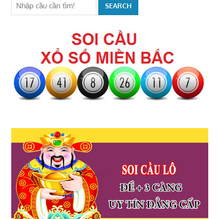
SEARCH