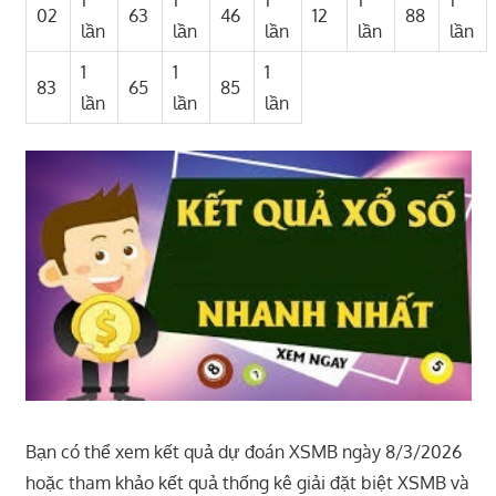
1
1
1
1
1
02
63
46
12
88
lần
lần
lần
lần
lần
1
1
1
83
65
85
lần
lần
lần
Bạn có thể xem kết quả dự đoán XSMB ngày 8/3/2026
hoặc tham khảo kết quả thống kê giải đặt biệt XSMB và