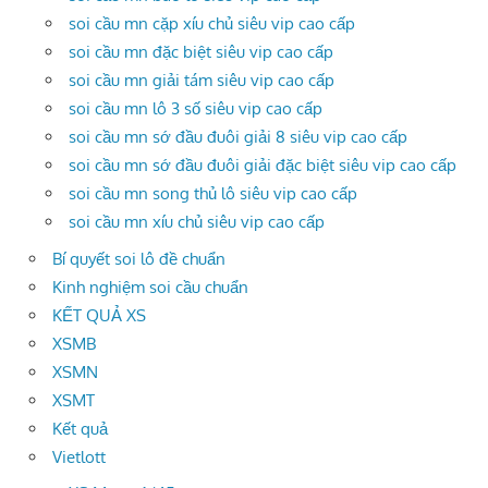
soi cầu mn cặp xíu chủ siêu vip cao cấp
soi cầu mn đặc biệt siêu vip cao cấp
soi cầu mn giải tám siêu vip cao cấp
soi cầu mn lô 3 số siêu vip cao cấp
soi cầu mn sớ đầu đuôi giải 8 siêu vip cao cấp
soi cầu mn sớ đầu đuôi giải đặc biệt siêu vip cao cấp
soi cầu mn song thủ lô siêu vip cao cấp
soi cầu mn xíu chủ siêu vip cao cấp
Bí quyết soi lô đề chuẩn
Kinh nghiệm soi cầu chuẩn
KẾT QUẢ XS
XSMB
XSMN
XSMT
Kết quả
Vietlott