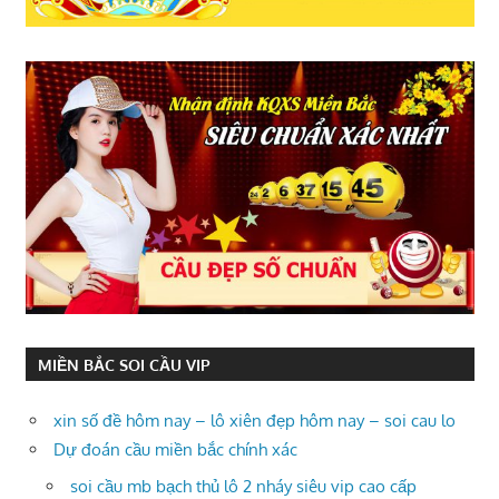
MIỀN BẮC SOI CẦU VIP
xin số đề hôm nay – lô xiên đẹp hôm nay – soi cau lo
Dự đoán cầu miền bắc chính xác
soi cầu mb bạch thủ lô 2 nháy siêu vip cao cấp