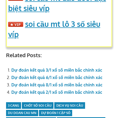
biệt siêu víp
soi cầu mt lô 3 số siêu
víp
Related Posts:
Dự đoán kết quả 3/1 xổ số miền bắc chính xác
Dự đoán kết quả 6/1 xổ số miền bắc chính xác
Dự đoán kết quả 8/1 xổ số miền bắc chính xác
Dự đoán kết quả 2/1 xổ số miền bắc chính xác
3 CANG
CHỐT SỐ SOI CẦU
DỊCH VỤ SOI CẦU
DU DOAN CAU MN
DỰ ĐOÁN 1 CẶP SỐ