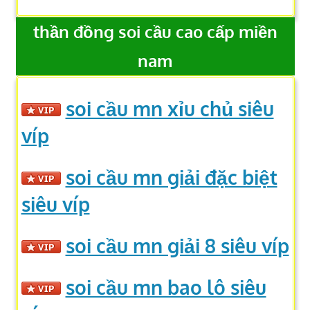
thần đồng soi cầu cao cấp miền
nam
soi cầu mn xỉu chủ siêu
víp
soi cầu mn giải đặc biệt
siêu víp
soi cầu mn giải 8 siêu víp
soi cầu mn bao lô siêu