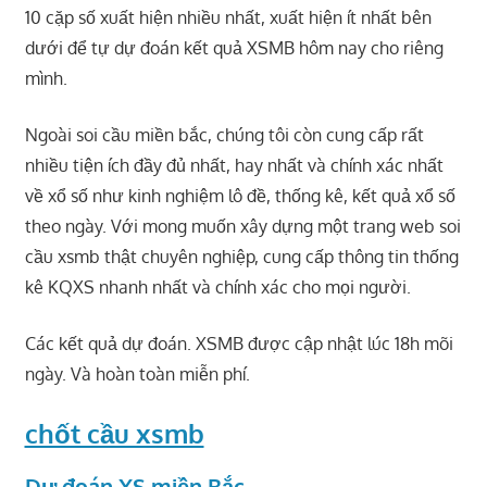
10 cặp số xuất hiện nhiều nhất, xuất hiện ít nhất bên
dưới để tự dự đoán kết quả XSMB hôm nay cho riêng
mình.
Ngoài soi cầu miền bắc, chúng tôi còn cung cấp rất
nhiều tiện ích đầy đủ nhất, hay nhất và chính xác nhất
về xổ số như kinh nghiệm lô đề, thống kê, kết quả xổ số
theo ngày. Với mong muốn xây dựng một trang web soi
cầu xsmb thật chuyên nghiệp, cung cấp thông tin thống
kê KQXS nhanh nhất và chính xác cho mọi người.
Các kết quả dự đoán. XSMB được cập nhật lúc 18h mõi
ngày. Và hoàn toàn miễn phí.
chốt cầu xsmb
Dự đoán XS miền Bắc