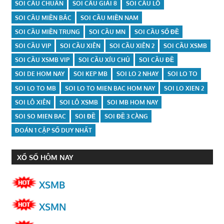
SOI CẦU CHUẨN
SOI CẦU GIẢI 8
SOI CẦU LÔ
SOI CẦU MIỀN BẮC
SOI CẦU MIỀN NAM
SOI CẦU MIỀN TRUNG
SOI CẦU MN
SOI CẦU SỐ ĐỀ
SOI CẦU VIP
SOI CẦU XIÊN
SOI CẦU XIÊN 2
SOI CẦU XSMB
SOI CẦU XSMB VIP
SOI CẦU XÍU CHỦ
SOI CẦU ĐỀ
SOI DE HOM NAY
SOI KEP MB
SOI LO 2 NHAY
SOI LO TO
SOI LO TO MB
SOI LO TO MIEN BAC HOM NAY
SOI LO XIEN 2
SOI LÔ XIÊN
SOI LÔ XSMB
SOI MB HOM NAY
SOI SO MIEN BAC
SOI ĐỀ
SOI ĐỀ 3 CÀNG
ĐOÁN 1 CẶP SỐ DUY NHẤT
XỔ SỐ HÔM NAY
XSMB
XSMN