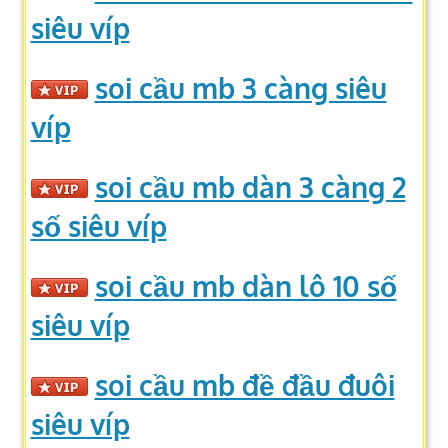
siêu víp
soi cầu mb 3 càng siêu
víp
soi cầu mb dàn 3 càng 2
số siêu víp
soi cầu mb dàn lô 10 số
siêu víp
soi cầu mb đề đầu đuôi
siêu víp