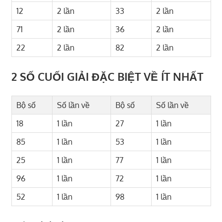
12
2 lần
33
2 lần
71
2 lần
36
2 lần
22
2 lần
82
2 lần
2 SỐ CUỐI GIẢI ĐẶC BIỆT VỀ ÍT NHẤT
Bộ số
Số lần về
Bộ số
Số lần về
18
1 lần
27
1 lần
85
1 lần
53
1 lần
25
1 lần
77
1 lần
96
1 lần
72
1 lần
52
1 lần
98
1 lần