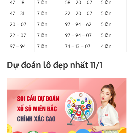
47 – 18
7 lần
58 – 20 – 07
5 lần
47 – 31
7 lần
22 – 20 – 07
5 lần
20 – 07
7 lần
97 – 94 – 62
5 lần
22 – 07
7 lần
97 – 94 – 07
5 lần
97 – 94
7 lần
74 – 13 – 07
4 lần
Dự đoán lô đẹp nhất 11/1