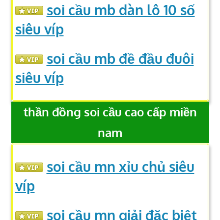
soi cầu mb dàn lô 10 số
siêu víp
soi cầu mb đề đầu đuôi
siêu víp
thần đồng soi cầu cao cấp miền
nam
soi cầu mn xỉu chủ siêu
víp
soi cầu mn giải đặc biệt