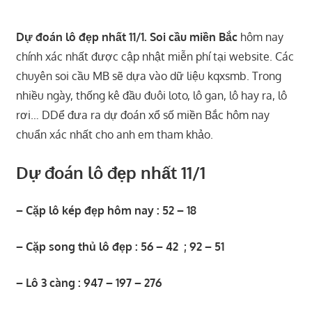
Dự đoán lô đẹp nhất 11/1.
Soi cầu miền Bắc
hôm nay
chính xác nhất được cập nhật miễn phí tại website. Các
chuyên soi cầu MB sẽ dựa vào dữ liệu kqxsmb. Trong
nhiều ngày, thống kê đầu đuôi loto, lô gan, lô hay ra, lô
rơi… DDể đưa ra dự đoán xổ số miền Bắc hôm nay
chuẩn xác nhất cho anh em tham khảo.
Dự đoán lô đẹp nhất 11/1
– Cặp lô kép đẹp hôm nay : 52 – 18
– Cặp song thủ lô đẹp : 56 – 42 ; 92 – 51
– Lô 3 càng : 947 – 197 – 276