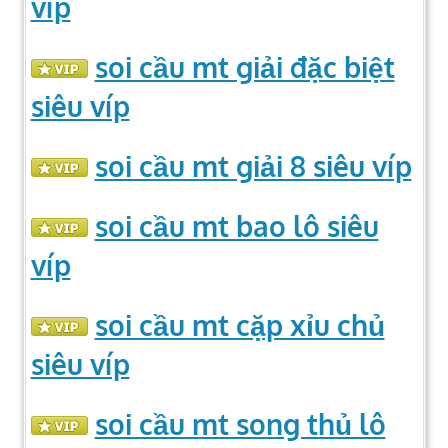
víp
soi cầu mt giải đặc biệt
siêu víp
soi cầu mt giải 8 siêu víp
soi cầu mt bao lô siêu
víp
soi cầu mt cặp xỉu chủ
siêu víp
soi cầu mt song thủ lô