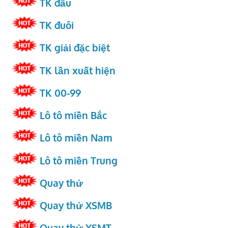
TK đầu
TK đuôi
TK giải đặc biệt
TK lần xuất hiện
TK 00-99
Lô tô miền Bắc
Lô tô miền Nam
Lô tô miền Trung
Quay thử
Quay thử XSMB
Quay thử XSMT