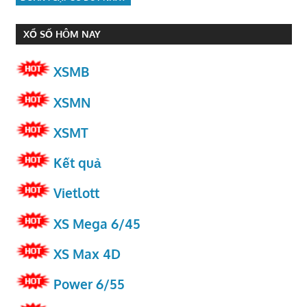
XỔ SỐ HÔM NAY
XSMB
XSMN
XSMT
Kết quả
Vietlott
XS Mega 6/45
XS Max 4D
Power 6/55