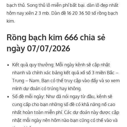
bạch thủ. Song thủ lô miễn phí bất bại. dàn lô đẹp nhất
hôm nay xiên 2 3 mb. Dàn đề 16 20 36 50 số rồng bạch
kim.
Rồng bạch kim 666 chia sẻ
ngày 07/07/2026
Kết quả quy thưởng: Mỗi ngày kênh sẽ cập nhật
nhanh và chính xác bảng kết quả xổ số 3 miền Bắc –
Trung – Nam. Bạn có thể truy cập vào đấy và so xem
mình dự đoán có trúng hay không.
Số đề mỗi ngày: Như đã nói ngay từ đầu, kênh sẽ
cung cấp cho bạn những số đề có khả năng nổ cao
nhất hoàn toàn miễn phí. Các dự đoán này được cập
nhật mỗi ngày nên hôm nào bạn cũng có thể vào và