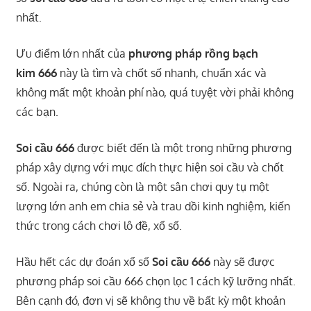
nhất.
Ưu điểm lớn nhất của
phương pháp rồng bạch
kim 666
này là tìm và chốt số nhanh, chuẩn xác và
không mất một khoản phí nào, quá tuyệt vời phải không
các bạn.
Soi cầu 666
được biết đến là một trong những phương
pháp xây dựng với mục đích thực hiện soi cầu và chốt
số. Ngoài ra, chúng còn là một sân chơi quy tụ một
lượng lớn anh em chia sẻ và trau dồi kinh nghiệm, kiến
thức trong cách chơi lô đề, xổ số.
Hầu hết các dự đoán xổ số
Soi cầu 666
này sẽ được
phương pháp soi cầu 666 chọn lọc 1 cách kỹ lưỡng nhất.
Bên cạnh đó, đơn vị sẽ không thu về bất kỳ một khoản