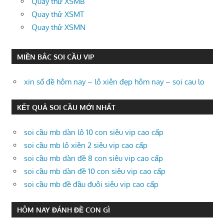
Quay thử XSMB
Quay thử XSMT
Quay thử XSMN
MIỀN BẮC SOI CẦU VIP
xin số đề hôm nay – lô xiên đẹp hôm nay – soi cau lo
KẾT QUẢ SOI CẦU MỚI NHẤT
soi cầu mb dàn lô 10 con siêu vip cao cấp
soi cầu mb lô xiên 2 siêu vip cao cấp
soi cầu mb dàn đề 8 con siêu vip cao cấp
soi cầu mb dàn đề 10 con siêu vip cao cấp
soi cầu mb đề đầu đuôi siêu vip cao cấp
HÔM NAY ĐÁNH ĐỀ CON GÌ