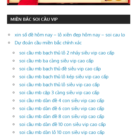
MIỀN BẮC SOI CẦU VIP
xin số đề hôm nay – lô xiên đẹp hôm nay – soi cau lo
Dự đoán cầu miền bắc chính xác
soi cầu mb bạch thủ lô 2 nháy siêu vip cao cấp
soi cầu mb ba càng siêu vip cao cấp
soi cầu mb bạch thủ đề siêu vip cao cấp
soi cầu mb bạch thủ lô kép siêu vip cao cấp
soi cầu mb bạch thủ lô siêu vip cao cấp
soi cầu mb cặp 3 càng siêu vip cao cấp
soi cầu mb dàn đề 4 con siêu vip cao cấp
soi cầu mb dàn đề 6 con siêu vip cao cấp
soi cầu mb dàn đề 8 con siêu vip cao cấp
soi cầu mb dàn đề 10 con siêu vip cao cấp
soi cầu mb dàn lô 10 con siêu vip cao cấp