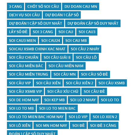
3 CANG
CHỐT SỐ SOI CẦU
DU DOAN CAU MN
DỊCH VỤ SOI CẦU
DỰ ĐOÁN 1 CẶP SỐ
DỰ ĐOÁN 1 CẶP SỐ DUY NHẤT
DỰ ĐOÁN CẶP SỐ DUY NHẤT
LẤY SỐ ĐỀ
SOI 3 CANG
SOI CAU
SOI CAU3
SOI CAU3 MIEN
SOI CAU24
SOI CAU MB
SOICAU XSMB CHINH XAC NHAT
SOI CẦU 2 NHÁY
SOI CẦU CHUẨN
SOI CẦU GIẢI 8
SOI CẦU LÔ
SOI CẦU MIỀN BẮC
SOI CẦU MIỀN NAM
SOI CẦU MIỀN TRUNG
SOI CẦU MN
SOI CẦU SỐ ĐỀ
SOI CẦU VIP
SOI CẦU XIÊN
SOI CẦU XIÊN 2
SOI CẦU XSMB
SOI CẦU XSMB VIP
SOI CẦU XÍU CHỦ
SOI CẦU ĐỀ
SOI DE HOM NAY
SOI KEP MB
SOI LO 2 NHAY
SOI LO TO
SOI LO TO MB
SOI LO TO MIEN BAC
SOI LO TO MIEN BAC HOM NAY
SOI LO VIP
SOI LO XIEN 2
SOI LÔ XIÊN
SOI MN HOM NAY
SOI ĐỀ
SOI ĐỀ 3 CÀNG
ĐOÁN 1 CẶP SỐ DUY NHẤT