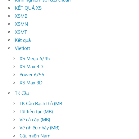
KẾT QUẢ XS
XSMB
XSMN
XSMT
Kết quả
Vietlott
XS Mega 6/45
XS Max 4D
Power 6/55
XS Max 3D
TK Cầu
TK Cầu Bạch thủ (MB
Lật liên tục (MB)
Về cả cặp (MB)
Về nhiều nháy (MB)
Cầu miền Nam