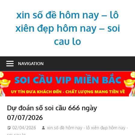
Skip
to
xin số đề hôm nay – lô
content
xiên đẹp hôm nay – soi
cau lo
xin
số
NAVIGATION
đề
hôm
nay
–
lô
Dự đoán số soi cầu 666 ngày
xiên
đẹp
07/07/2026
hôm
02/04/2026
xin số đề hôm nay - lô xiên đẹp hôm nay -
nay
soi cau lo