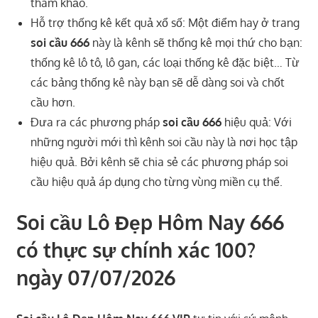
tham khảo.
Hỗ trợ thống kê kết quả xổ số: Một điểm hay ở trang
soi cầu 666
này là kênh sẽ thống kê mọi thứ cho bạn:
thống kê lô tô, lô gan, các loại thống kê đặc biệt… Từ
các bảng thống kê này bạn sẽ dễ dàng soi và chốt
cầu hơn.
Đưa ra các phương pháp
soi cầu 666
hiệu quả: Với
những người mới thì kênh soi cầu này là nơi học tập
hiệu quả. Bởi kênh sẽ chia sẻ các phương pháp soi
cầu hiệu quả áp dụng cho từng vùng miền cụ thể.
Soi cầu Lô Đẹp Hôm Nay 666
có thực sự chính xác 100?
ngày 07/07/2026