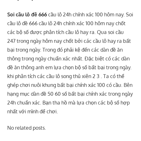
Soi cầu lô đề 666
cầu lô 24h chính xác 100 hôm nay. Soi
cầu lô đề 666 cầu lô 24h chính xác 100 hôm nay chốt
các bộ số được phân tích cầu lô hay ra. Qua soi cầu
247 trong ngày hôm nay chốt bởi các cầu lô hay ra bất
bại trong ngày. Trong đó phải kệ đến các dàn đề ăn
thông trong ngày chuẩn xác nhất. Đặc biệt có các dàn
đề ăn thông anh em lựa chọn bộ số bất bại trong ngày.
khi phân tích các cầu lô song thủ xiên 2 3 . Ta có thể
ghép chơi nuôi khung bất bại chính xác 100 có cầu. Bên
hạng mục dàn đề 50 60 số bất bại chính xác trong ngày
24h chuẩn xác. Bạn tha hồ mà lựa chọn các bộ số hợp
nhất với mình để chơi.
No related posts.