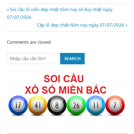
Điều
Previous
Soi cầu lô xiên đẹp nhất hôm nay số duy nhất ngày
Post:
07/07/2026
hướng
Next
Cặp lô đẹp nhất hôm nay ngày 07/07/2026
bài
Post:
Comments are closed.
viết
SEARCH