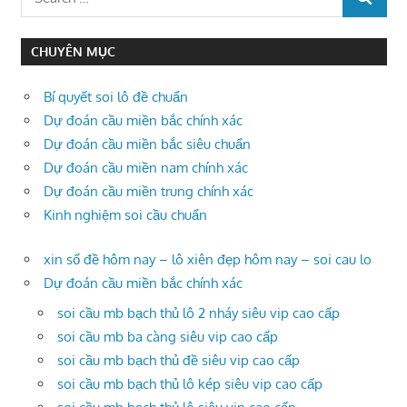
SEARCH
for:
CHUYÊN MỤC
Bí quyết soi lô đề chuẩn
Dự đoán cầu miền bắc chính xác
Dự đoán cầu miền bắc siêu chuẩn
Dự đoán cầu miền nam chính xác
Dự đoán cầu miền trung chính xác
Kinh nghiệm soi cầu chuẩn
xin số đề hôm nay – lô xiên đẹp hôm nay – soi cau lo
Dự đoán cầu miền bắc chính xác
soi cầu mb bạch thủ lô 2 nháy siêu vip cao cấp
soi cầu mb ba càng siêu vip cao cấp
soi cầu mb bạch thủ đề siêu vip cao cấp
soi cầu mb bạch thủ lô kép siêu vip cao cấp